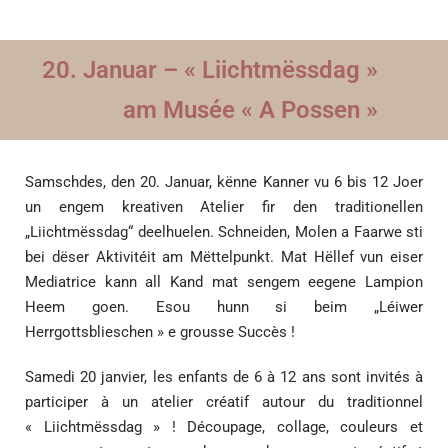
20. Januar – « Liichtmëssdag »
am Musée « A Possen »
Samschdes, den 20. Januar, kënne Kanner vu 6 bis 12 Joer
un engem kreativen Atelier fir den traditionellen
„Liichtmëssdag“ deelhuelen. Schneiden, Molen a Faarwe sti
bei dëser Aktivitéit am Mëttelpunkt. Mat Hëllef vun eiser
Mediatrice kann all Kand mat sengem eegene Lampion
Heem goen. Esou hunn si beim „Léiwer
Herrgottsblieschen » e grousse Succès !
Samedi 20 janvier, les enfants de 6 à 12 ans sont invités à
participer à un atelier créatif autour du traditionnel
« Liichtmëssdag » ! Découpage, collage, couleurs et