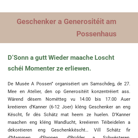
Geschenker a Generositéit am
Possenhaus
D’Sonn a gutt Wieder maache Loscht
schéi Momenter ze erliewen.
De Musée A Possen” organiséiert um Samschdeg, de 27.
Mee en Atelier, den op Generositéit konzentréiert ass.
Wärend dësem Nomëtteg vu 14.00 bis 17.00 Auer
kreéieren d’Kanner (6-12 Joer) kléng Geschenker an eng
Këscht, fir dës Schätz mat heem ze huelen. D’Kanner
maachen eng kléng Wandlucht, kreéieren Téibeidelen a
dekoréieren eng Geschenkkëscht… Vill Schätz fir
d’Mammen, d’Pappen, d’Bridder a Schwësteren,