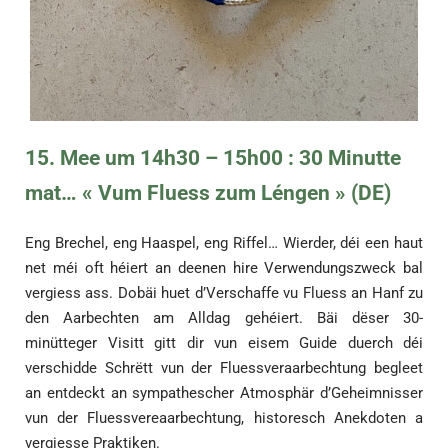
15. Mee um 14h30 – 15h00 : 30 Minutte
mat… « Vum Fluess zum Léngen » (DE)
Eng Brechel, eng Haaspel, eng Riffel… Wierder, déi een haut
net méi oft héiert an deenen hire Verwendungszweck bal
vergiess ass. Dobäi huet d’Verschaffe vu Fluess an Hanf zu
den Aarbechten am Alldag gehéiert. Bäi dëser 30-
minütteger Visitt gitt dir vun eisem Guide duerch déi
verschidde Schrëtt vun der Fluessveraarbechtung begleet
an entdeckt an sympathescher Atmosphär d’Geheimnisser
vun der Fluessvereaarbechtung, historesch Anekdoten a
vergiesse Praktiken.