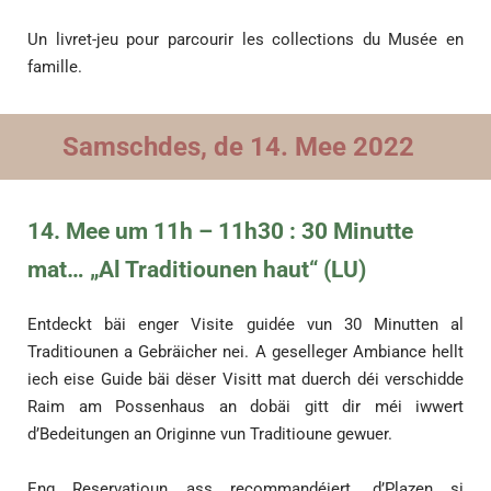
Un livret-jeu pour parcourir les collections du Musée en
famille.
Samschdes, de 14. Mee 2022
14. Mee um 11h – 11h30 : 30 Minutte
mat… „Al Traditiounen haut“ (LU)
Entdeckt bäi enger Visite guidée vun 30 Minutten al
Traditiounen a Gebräicher nei. A geselleger Ambiance hellt
iech eise Guide bäi dëser Visitt mat duerch déi verschidde
Raim am Possenhaus an dobäi gitt dir méi iwwert
d’Bedeitungen an Originne vun Traditioune gewuer.
Eng Reservatioun ass recommandéiert, d’Plazen si