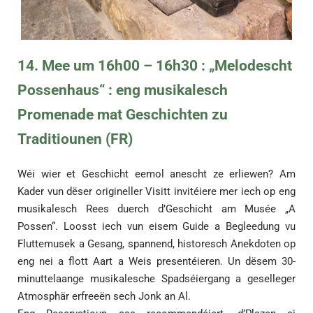
14. Mee um 16h00 – 16h30 : „Melodescht
Possenhaus“ : eng musikalesch
Promenade mat Geschichten zu
Traditiounen (FR)
Wéi wier et Geschicht eemol anescht ze erliewen? Am
Kader vun dëser origineller Visitt invitéiere mer iech op eng
musikalesch Rees duerch d’Geschicht am Musée „A
Possen“. Loosst iech vun eisem Guide a Begleedung vu
Fluttemusek a Gesang, spannend, historesch Anekdoten op
eng nei a flott Aart a Weis presentéieren. Un dësem 30-
minuttelaange musikalesche Spadséiergang a geselleger
Atmosphär erfreeën sech Jonk an Al.