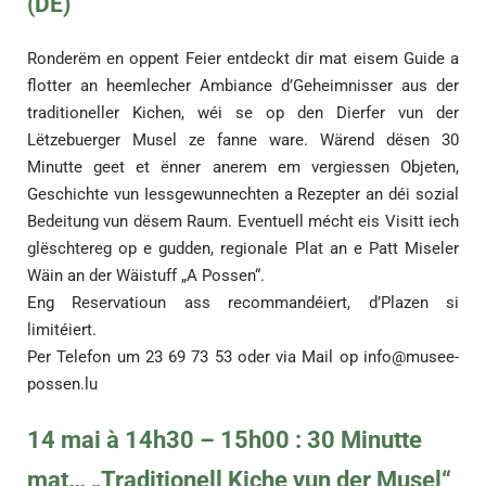
(DE)
Ronderëm en oppent Feier entdeckt dir mat eisem Guide a
flotter an heemlecher Ambiance d’Geheimnisser aus der
traditioneller Kichen, wéi se op den Dierfer vun der
Lëtzebuerger Musel ze fanne ware. Wärend dësen 30
Minutte geet et ënner anerem em vergiessen Objeten,
Geschichte vun Iessgewunnechten a Rezepter an déi sozial
Bedeitung vun dësem Raum. Eventuell mécht eis Visitt iech
glëschtereg op e gudden, regionale Plat an e Patt Miseler
Wäin an der Wäistuff „A Possen“.
Eng Reservatioun ass recommandéiert, d’Plazen si
limitéiert.
Per Telefon um 23 69 73 53 oder via Mail op
info@musee-
possen.lu
14 mai à 14h30 – 15h00 : 30 Minutte
mat… „Traditionell Kiche vun der Musel“