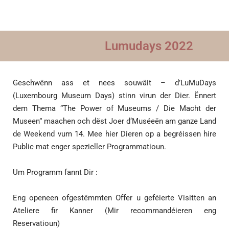
Lumudays 2022
Geschwënn ass et nees souwäit – d’LuMuDays
(Luxembourg Museum Days) stinn virun der Dier. Ënnert
dem Thema “The Power of Museums / Die Macht der
Museen” maachen och dëst Joer d‘Muséeën am ganze Land
de Weekend vum 14. Mee hier Dieren op a begréissen hire
Public mat enger spezieller Programmatioun.
Um Programm fannt Dir :
Eng openeen ofgestëmmten Offer u geféierte Visitten an
Ateliere fir Kanner (Mir recommandéieren eng
Reservatioun)