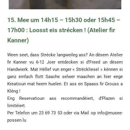
15. Mee um 14h15 – 15h30 oder 15h45 –
17h00 : Loosst eis strécken ! (Atelier fir
Kanner)
Ween seet, dass Strécke langweileg ass? An dësem Atelier
fir Kanner vu 6-12 Joer entdecken si d’Freed un dësem
Handwierk. Mat Hëllef vun enger « Stréckliesel » kënnen si
ganz einfach flott Saache selwer maachen an hier eege
Kreatioun mat heem huelen. Et ass en Spaass fir Grouss a
Kléng !
Eng Reservatioun ass recommandéiert, d’Plazen si
limitéiert.
Per Telefon um 23 69 73 53 oder via Mail op
info@musee-
possen.lu