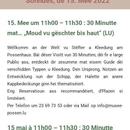
Sonndes, de 15. Mee 2022
15. Mee um 11h00 – 11h30 : 30 Minutte
mat… „Moud vu gëschter bis haut“ (LU)
Wëllkomm an der Welt vu Stëfter a Kleedung am
Possenhaus. Bäi dëser Visitt vun 30 Minutten, déi fir e large
Public ass, entdeckt dir zesumme mat eisem Guide déi
verschidden Typpen u Kleedung. Den Ursprong, Notzen an
Entwécklung vun der Schipp, der Halette an anere
Kappbedeckunge ginn hei thematiséiert.
Eng Reservatioun ass recommandéiert, d’Plazen si
limitéiert.
Per Telefon um 23 69 73 53 oder via Mail op
info@musee-
possen.lu
15 mai à 11h00 – 11h30 : 30 Minutte