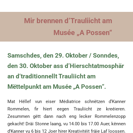
Mir brennen d’Trauliicht am
Musée „A Possen“
Samschdes, den 29. Oktober / Sonndes,
den 30. Oktober ass d’Hierschtatmosphär
an d‘traditionnellt Trauliicht am
Mëttelpunkt am Musée „A Possen“.
Mat Hëllef vun eiser Médiatrice schnëtzen d‘Kanner
Rommelen, fir hiert eegen Trauliicht ze kreéieren.
Zesummen gëtt dann nach eng lecker Rommelenzopp
gekacht! Dräi Stonne laang, vu 14.00 bis 17.00 Auer, kënnen
d’Kanner vu 6 bis 12 Joer hirer Kreativitéit fräie Laf loossen.