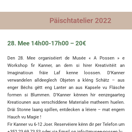
Päischtatelier 2022
28. Mee 14h00-17h00 – 20€
Den 28. Mee organiséiert de Musée « A Possen » e
Workshop fir Kanner, an dem si hirer Kreativitéit an
Imaginatioun fräie Laf kenne loossen. D’Kanner
verwandelen alldeeglech Objeten a kléng Schätz – aus
enger Béchs gëtt eng Lanter an aus Kapsele vu Fläsche
formen si Blummen. D’Kanner kënnen hir eenzegaarteg
Kreatiounen aus verschiddene Materialie matheem huelen.
Dräi Stonne laang spillen, entdecken a léiere – mat engem
Hauch vu Magie !
Fir Kanner vu 6-12 Joer. Reservéiere kënn dir per Telefon um
+352 23 69 73 53 oder via Email op
info@musee-possen.lu
.