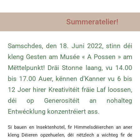
Summeratelier!
Samschdes, den 18. Juni 2022, stinn déi
kleng Gesten am Musée « A Possen » am
Mëttelpunkt! Dräi Stonne laang, vu 14.00
bis 17.00 Auer, kënnen d’Kanner vu 6 bis
12 Joer hirer Kreativitéit fräie Laf loossen,
déi op Generositéit an nohalteg
Entwécklung konzentréiert ass.
Si bauen en Insektenhotel, fir Himmelsdéierchen an aner
kleng Déieren opzehuelen, déi nëtzlech a wichteg fir de