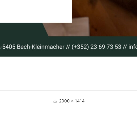
Full
2000 × 1414
size