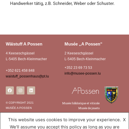
Handwerker tätig, z.B. Schneider, Weber oder Schuster.
Wäistuff A Possen
Musée „A Possen“
4 Keeseschgässel
2 Keeseschgässel
L-5405 Bech-Kleinmacher
L-5405 Bech-Kleinmacher
+352 23 69 73 53
+352 621 458 848
info@musee-possen.lu
waistuff_possenhaus@pt.lu
© COPYRIGHT 2021
Musée folklorique et viticole
MUSÉE A POSSEN
Musée de jouets
This website uses cookies to improve your experience.
X
We'll assume you accept this policy as long as you are
Musée A Possen
,
Powered by WordPress.