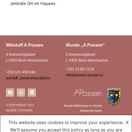
zentrale Ort im Hauses.
Wäistuff A Possen
Musée „A Possen“
4 Keeseschgässel
2 Keeseschgässel
L-5405 Bech-Kleinmacher
L-5405 Bech-Kleinmacher
+352 23 69 73 53
+352 621 458 848
info@musee-possen.lu
waistuff_possenhaus@pt.lu
© COPYRIGHT 2021
Musée folklorique et viticole
MUSÉE A POSSEN
Musée de jouets
This website uses cookies to improve your experience.
X
We'll assume you accept this policy as long as you are
Musée A Possen
,
Powered by WordPress.