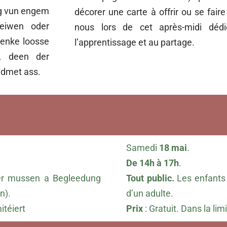
ng vun engem
décorer une carte à offrir ou se faire
reiwen oder
nous lors de cet après-midi dédi
henke loosse
l’apprentissage et au partage.
, deen der
idmet ass.
Samedi
18 mai
.
De 14h à 17h
.
r mussen a Begleedung
Tout public.
Les enfants
n).
d’un adulte.
mitéiert
Prix
: Gratuit. Dans la li