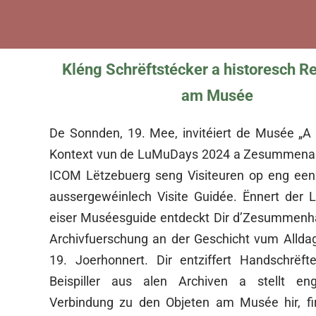
Kléng Schrëftstécker a historesch R
am Musée
De Sonnden, 19. Mee, invitéiert de Musée „
Kontext vun de LuMuDays 2024 a Zesummena
ICOM Lëtzebuerg seng Visiteuren op eng een
aussergewéinlech Visite Guidée. Ënnert der
eiser Muséesguide entdeckt Dir d’Zesummenh
Archivfuerschung an der Geschicht vum Alld
19. Joerhonnert. Dir entziffert Handschrëft
Beispiller aus alen Archiven a stellt en
Verbindung zu den Objeten am Musée hir, fi