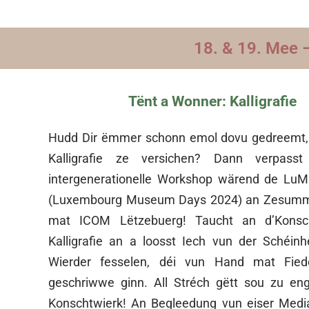
18. & 19. Mee
Tënt a Wonner: Kalligrafie
Hudd Dir ëmmer schonn emol dovu gedreemt, 
Kalligrafie ze versichen? Dann verpass
intergenerationelle Workshop wärend de Lu
(Luxembourg Museum Days 2024) an Zesum
mat ICOM Lëtzebuerg! Taucht an d’Konsc
Kalligrafie an a loosst Iech vun der Schéin
Wierder fesselen, déi vun Hand mat Fie
geschriwwe ginn. All Stréch gëtt sou zu e
Konschtwierk! An Begleedung vun eiser Medi