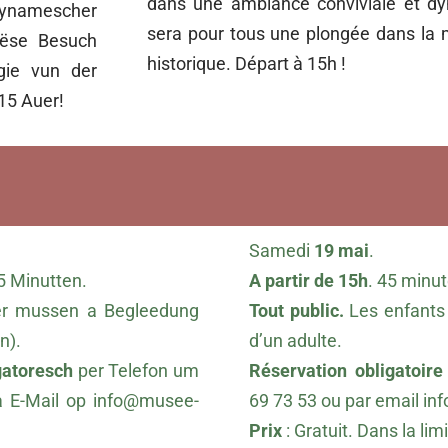
dans une ambiance conviviale et dy
dynamescher
sera pour tous une plongée dans la 
Dëse Besuch
historique. Départ à 15h !
gie vun der
15 Auer!
Samedi
19 mai
.
5 Minutten.
A partir de 15h
. 45 minut
r mussen a Begleedung
Tout public.
Les enfants
n).
d’un adulte.
gatoresch
per Telefon um
Réservation obligatoire
a E-Mail op
info@musee-
69 73 53 ou par email
in
Prix
:
Gratuit. Dans la lim