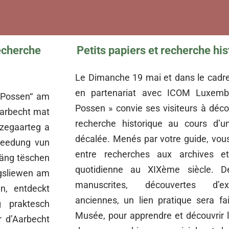
echerche
Petits papiers et recherche h
Le Dimanche 19 mai et dans le cad
en partenariat avec ICOM Luxemb
A Possen“ am
Possen » convie ses visiteurs à décou
arbecht mat
recherche historique au cours d’un
zegaarteg a
décalée. Menés par votre guide, vous
 Leedung vun
entre recherches aux archives et
äng tëschen
quotidienne au XIXème siècle. Déc
agsliewen am
manuscrites, découvertes d’ex
en, entdeckt
anciennes, un lien pratique sera fa
g praktesch
Musée, pour apprendre et découvrir le 
r d’Aarbecht