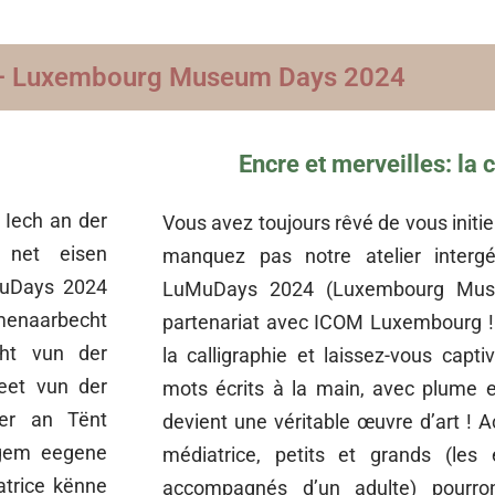
 – Luxembourg Museum Days 2024
Encre et merveilles: la 
Iech an der
Vous avez toujours rêvé de vous initier
t net eisen
manquez pas notre atelier intergé
MuDays 2024
LuMuDays 2024 (Luxembourg Mus
menaarbecht
partenariat avec ICOM Luxembourg ! 
ht vun der
la calligraphie et laissez-vous capt
heet vun der
mots écrits à la main, avec plume e
der an Tënt
devient une véritable œuvre d’art !
ngem eegene
médiatrice, petits et grands (les 
atrice kënne
accompagnés d’un adulte) pourro