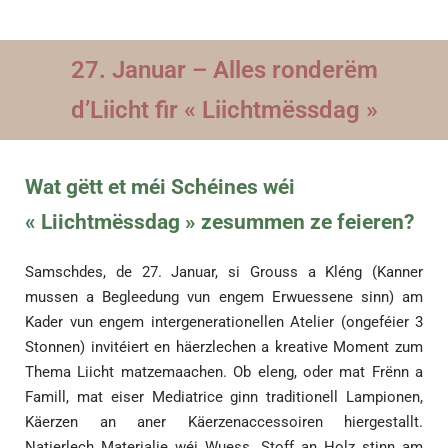
27. Januar – Alles ronderëm
d’Liicht fir « Liichtmëssdag »
Wat gëtt et méi Schéines wéi
« Liichtmëssdag » zesummen ze feieren?
Samschdes, de 27. Januar, si Grouss a Kléng (Kanner
mussen a Begleedung vun engem Erwuessene sinn) am
Kader vun engem intergenerationellen Atelier (ongeféier 3
Stonnen) invitéiert en häerzlechen a kreative Moment zum
Thema Liicht matzemaachen. Ob eleng, oder mat Frënn a
Famill, mat eiser Mediatrice ginn traditionell Lampionen,
Käerzen an aner Käerzenaccessoiren hiergestallt.
Natierlech Materialie wéi Wuess, Stoff an Holz stinn am