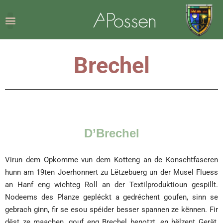
Brechel
D’Brechel
Virun dem Opkomme vun dem Kotteng an de Konschtfaseren
hunn am 19ten Joerhonnert zu Lëtzebuerg un der Musel Fluess
an Hanf eng wichteg Roll an der Textilproduktioun gespillt.
Nodeems des Planze gepléckt a gedréchent goufen, sinn se
gebrach ginn, fir se esou spéider besser spannen ze kënnen. Fir
dëst ze maachen, gouf eng Brechel benotzt, en hëlzent Gerät,