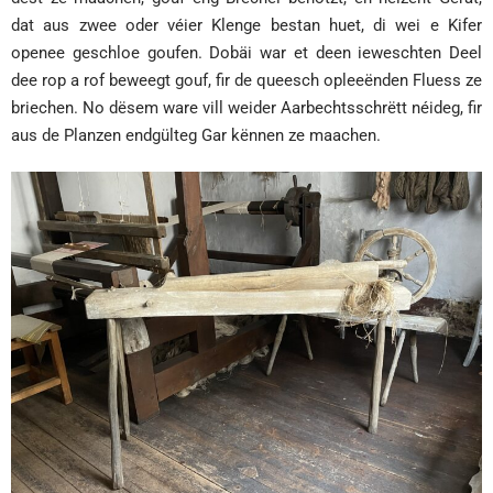
dat aus zwee oder véier Klenge bestan huet, di wei e Kifer
openee geschloe goufen. Dobäi war et deen ieweschten Deel
dee rop a rof beweegt gouf, fir de queesch opleeënden Fluess ze
briechen. No dësem ware vill weider Aarbechtsschrëtt néideg,
fir
aus de Planzen
endgülteg Gar kënnen ze maachen.