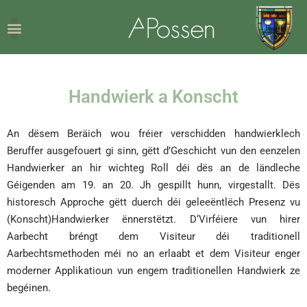
Handwierk a Konscht
An dësem Beräich wou fréier verschidden handwierklech
Beruffer ausgefouert gi sinn, gëtt d’Geschicht vun den eenzelen
Handwierker an hir wichteg Roll déi dës an de ländleche
Géigenden am 19. an 20. Jh gespillt hunn, virgestallt. Dës
historesch Approche gëtt duerch déi geleeëntlëch Presenz vu
(Konscht)Handwierker ënnerstëtzt. D‘Virféiere vun hirer
Aarbecht bréngt dem Visiteur déi traditionell
Aarbechtsmethoden méi no an erlaabt et dem Visiteur enger
moderner Applikatioun vun engem traditionellen Handwierk ze
begéinen.