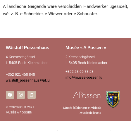
A ländleche Géigende ware verschidden Handwierker ugesidelt,
wéi z. B. e Schneider, e Wiewer oder e Schouster.
Wäistuff Possenhaus
Musée « A Possen »
4 Keeseschgässel
2 Keeseschgässel
L-5405 Bech-Kleinmacher
L-5405 Bech-Kleinmacher
+352 23 69 73 53
+352 621 458 848
info@musee-possen.lu
waistuff_possenhaus@pt.lu
© COPYRIGHT 2021
Musée folklorique et viticole
MUSÉE A POSSEN
Musée de jouets