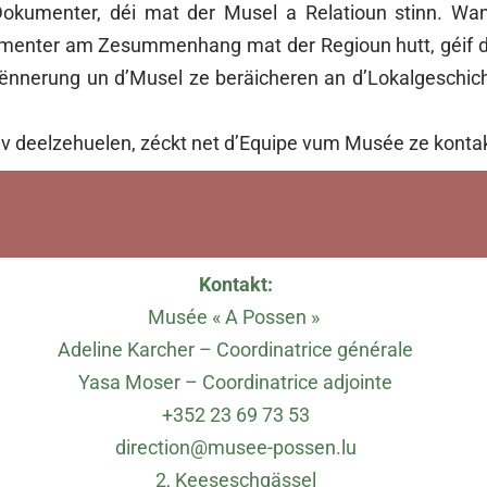
okumenter, déi mat der Musel a Relatioun stinn. Wann
okumenter am Zesummenhang mat der Regioun hutt, géif
 Erënnerung un d’Musel ze beräicheren an d’Lokalgeschi
ativ deelzehuelen, zéckt net d’Equipe vum Musée ze konta
Kontakt:
Musée « A Possen »
Adeline Karcher – Coordinatrice générale
Yasa Moser – Coordinatrice adjointe
+352 23 69 73 53
direction@musee-possen.lu
2, Keeseschgässel