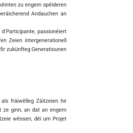
a kéinten zu engem spéideren
 beräicherend Andauchen an
’Participante, passionéiert
en Zeien intergenerationell
fir zukünfteg Generatiounen
s fräiwëlleg Zäitzeien hir
rt ze ginn, an dat an engem
tzeie wëssen, déi um Projet