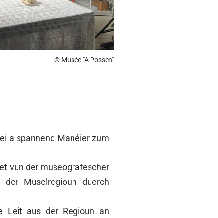
© Musée "A Possen"
 nei a spannend Manéier zum
jet vun der museografescher
n der Muselregioun duerch
de Leit aus der Regioun an