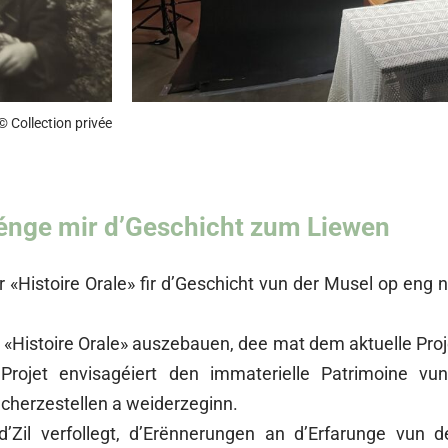
© Collection privée
nge mir d’Geschicht zum Liewen
«Histoire Orale» fir d’Geschicht vun der Musel op eng
«Histoire Orale» auszebauen, dee mat dem aktuelle Pro
ojet envisagéiert den immaterielle Patrimoine vu
herzestellen a weiderzeginn.
Zil verfollegt, d’Erënnerungen an d’Erfarunge vun 