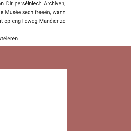
 Dir perséinlech Archiven,
 de Musée sech freeën, wann
cht op eng lieweg Manéier ze
ktéieren.