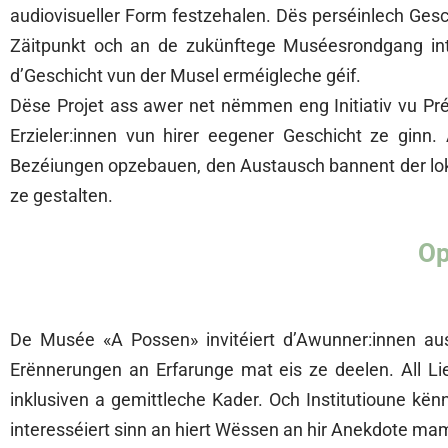
audiovisueller Form festzehalen. Dës perséinlech Ges
Zäitpunkt och an de zukünftege Muséesrondgang int
d’Geschicht vun der Musel erméigleche géif.
Dëse Projet ass awer net nëmmen eng Initiativ vu Pré
Erzieler:innen vun hirer eegener Geschicht ze ginn.
Bezéiungen opzebauen, den Austausch bannent der loka
ze gestalten.
Op
De Musée «A Possen» invitéiert d’Awunner:innen aus
Erënnerungen an Erfarunge mat eis ze deelen. All Li
inklusiven a gemittleche Kader. Och Institutioune kë
interesséiert sinn an hiert Wëssen an hir Anekdote mam