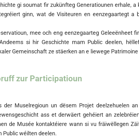
chichte gi soumat fir zukünfteg Generatiounen erhale, 
egréiert ginn, wat de Visiteuren en eenzegaartegt a
servatioun, mee och eng eenzegaarteg Geleeënheet fir d
 Andeems si hir Geschichte mam Public deelen, hëllef
ler Gemeinschaft ze stäerken an e liewege Patrimoine 
ruff zur Participatioun
 der Muselregioun un dësem Projet deelzehuelen an al
ewensgeschicht ass et derwäert gehéiert an zelebréie
nnen de Musée kontaktéiere wann si vu fräiwëllegen Zäi
 Public wéilten deelen.