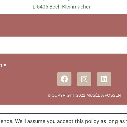
L-5405 Bech-Kleinmacher
n »
© COPYRIGHT 2021 MUSÉE A POSSEN
Musée « A Possen »
,
Proudly powered by WordPress.
ence. We'll assume you accept this policy as long as 