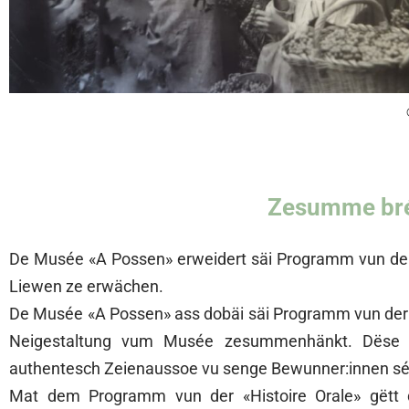
Zesumme bré
De Musée «A Possen» erweidert säi Programm vun der 
Liewen ze erwächen.
De Musée «A Possen» ass dobäi säi Programm vun der 
Neigestaltung vum Musée zesummenhänkt. Dëse Pr
authentesch Zeienaussoe vu senge Bewunner:innen séc
Mat dem Programm vun der «Histoire Orale» gëtt d’