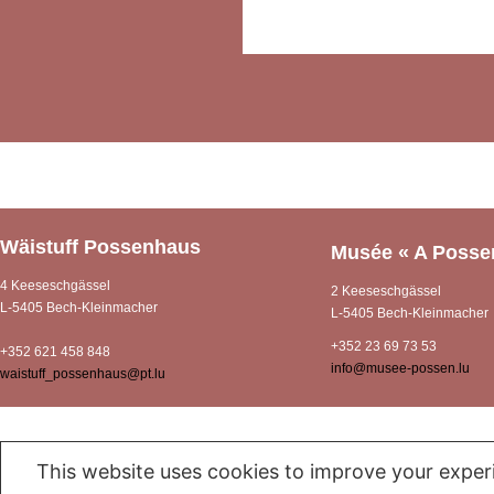
Wäistuff Possenhaus
Musée « A Posse
4 Keeseschgässel
2 Keeseschgässel
L-5405 Bech-Kleinmacher
L-5405 Bech-Kleinmacher
+352 23 69 73 53
+352 621 458 848
info@musee-possen.lu
waistuff_possenhaus@pt.lu
This website uses cookies to improve your experi