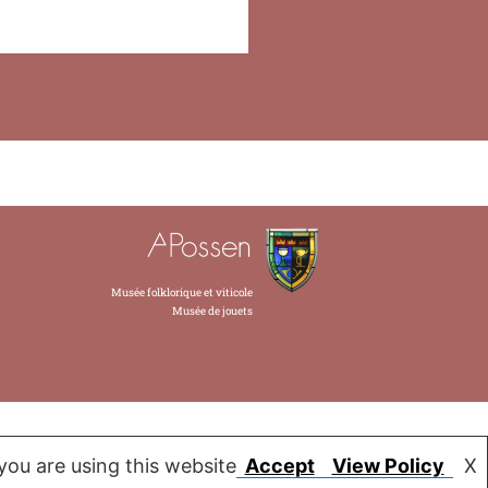
Musée folklorique et viticole
Musée de jouets
you are using this website
Accept
View Policy
X