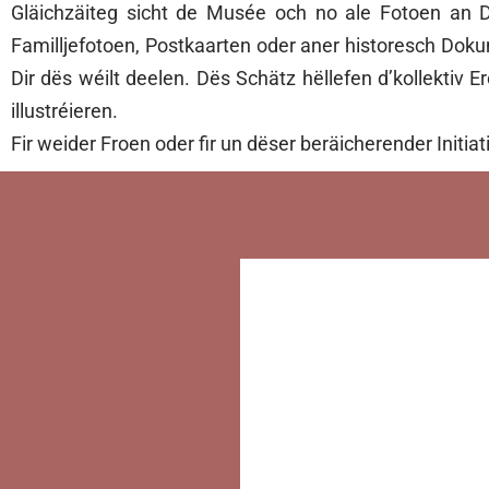
Gläichzäiteg sicht de Musée och no ale Fotoen an D
Familljefotoen, Postkaarten oder aner historesch D
Dir dës wéilt deelen. Dës Schätz hëllefen d’kollektiv
illustréieren.
Fir weider Froen oder fir un dëser beräicherender Initi