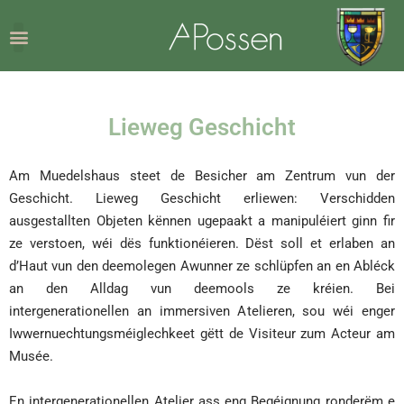
Lieweg Geschicht
Am Muedelshaus steet de Besicher am Zentrum vun der
Geschicht. Lieweg Geschicht erliewen: Verschidden
ausgestallten Objeten kënnen ugepaakt a manipuléiert ginn fir
ze verstoen, wéi dës funktionéieren. Dëst soll et erlaben an
d’Haut vun den deemolegen Awunner ze schlüpfen an en Abléck
an den Alldag vun deemools ze kréien. Bei
intergenerationellen an immersiven Atelieren, sou wéi enger
Iwwernuechtungsméiglechkeet gëtt de Visiteur zum Acteur am
Musée.
En intergenerationellen Atelier ass eng Begéignung ronderëm e