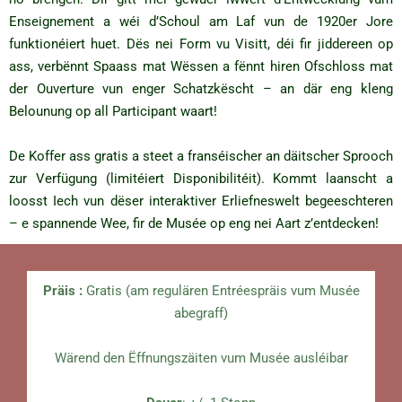
Enseignement a wéi d’Schoul am Laf vun de 1920er Jore
funktionéiert huet.
Dës nei Form vu Visitt, déi fir jiddereen op
ass, verbënnt Spaass mat Wëssen a fënnt hiren Ofschloss mat
der Ouverture vun enger Schatzkëscht – an där eng kleng
Belounung op all Participant waart!
De Koffer ass gratis a steet a franséischer an däitscher Sprooch
zur Verfügung (limitéiert Disponibilitéit). Kommt laanscht a
loosst Iech vun dëser interaktiver Erliefneswelt begeeschteren
– e spannende Wee, fir de Musée op eng nei Aart z’entdecken!
Präis :
Gratis (am regulären Entréespräis vum Musée
abegraff)
Wärend den Ëffnungszäiten vum Musée ausléibar