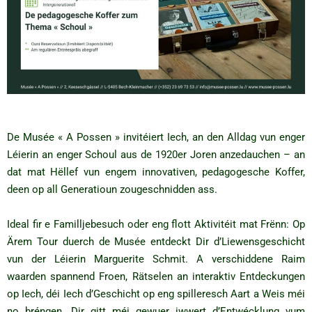
De Musée « A Possen » invitéiert Iech, an den Alldag vun enger
Léierin an enger Schoul aus de 1920er Joren anzedauchen – an
dat mat Hëllef vun engem innovativen, pedagogesche Koffer,
deen op all Generatioun zougeschnidden ass.
Ideal fir e Familljebesuch oder eng flott Aktivitéit mat Frënn: Op
Ärem Tour duerch de Musée entdeckt Dir d’Liewensgeschicht
vun der Léierin Marguerite Schmit. A verschiddene Raim
waarden spannend Froen, Rätselen an interaktiv Entdeckungen
op Iech, déi Iech d’Geschicht op eng spilleresch Aart a Weis méi
no bréngen. Dir gitt méi gewuer iwwert d’Entwécklung vum