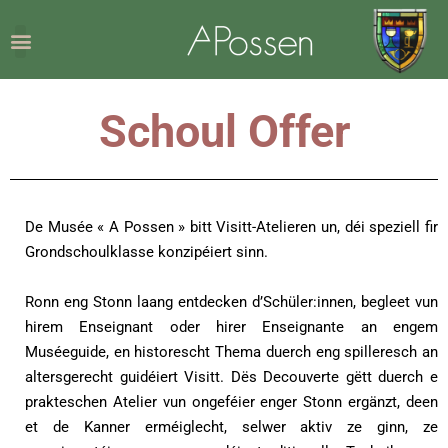
Schoul Offer
De Musée « A Possen » bitt Visitt-Atelieren un, déi speziell fir
Grondschoulklasse konzipéiert sinn.
Ronn eng Stonn laang entdecken d’Schüler:innen, begleet vun
hirem Enseignant oder hirer Enseignante an engem
Muséeguide, en historescht Thema duerch eng spilleresch an
altersgerecht guidéiert Visitt. Dës Decouverte gëtt duerch e
prakteschen Atelier vun ongeféier enger Stonn ergänzt, deen
et de Kanner erméiglecht, selwer aktiv ze ginn, ze