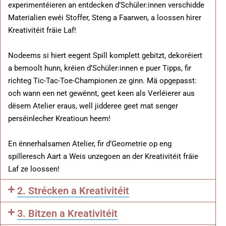
experimentéieren an entdecken d’Schüler:innen verschidde
Materialien ewéi Stoffer, Steng a Faarwen, a loossen hirer
Kreativitéit fräie Laf!
Nodeems si hiert eegent Spill komplett gebitzt, dekoréiert
a bemoolt hunn, kréien d’Schüler:innen e puer Tipps, fir
richteg Tic-Tac-Toe-Championen ze ginn. Mä opgepasst:
och wann een net gewënnt, geet keen als Verléierer aus
dësem Atelier eraus, well jidderee geet mat senger
perséinlecher Kreatioun heem!
En ënnerhalsamen Atelier, fir d’Geometrie op eng
spilleresch Aart a Weis unzegoen an der Kreativitéit fräie
Laf ze loossen!
2. Strécken a Kreativitéit
3. Bitzen a Kreativitéit