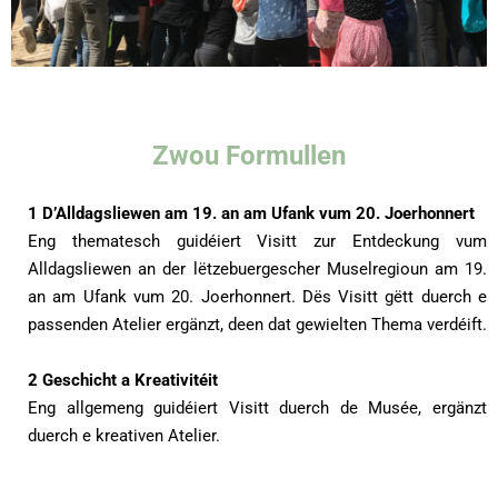
Zwou Formullen
1 D’Alldagsliewen am 19. an am Ufank vum 20. Joerhonnert
Eng thematesch guidéiert Visitt zur Entdeckung vum
Alldagsliewen an der lëtzebuergescher Muselregioun am 19.
an am Ufank vum 20. Joerhonnert. Dës Visitt gëtt duerch e
passenden Atelier ergänzt, deen dat gewielten Thema verdéift.
2 Geschicht a Kreativitéit
Eng allgemeng guidéiert Visitt duerch de Musée, ergänzt
duerch e kreativen Atelier.