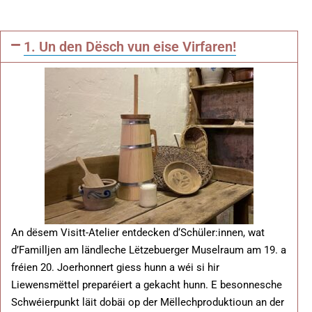
1. Un den Dësch vun eise Virfaren!
An dësem Visitt-Atelier entdecken d‘Schüler:innen, wat
d’Familljen am ländleche Lëtzebuerger Muselraum am 19. a
fréien 20. Joerhonnert giess hunn a wéi si hir
Liewensmëttel preparéiert a gekacht hunn. E besonnesche
Schwéierpunkt läit dobäi op der Mëllechproduktioun an der