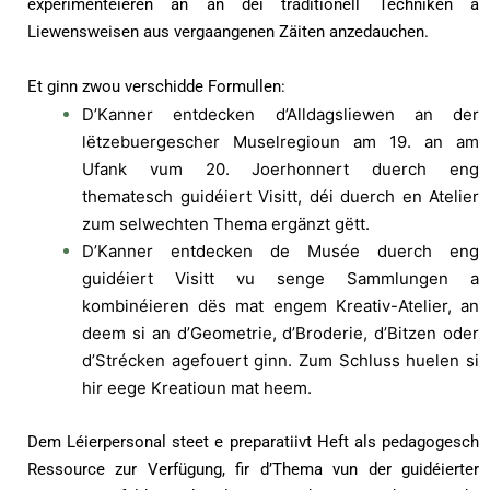
experimentéieren an an déi traditionell Techniken a
Liewensweisen aus vergaangenen Zäiten anzedauchen.
Et ginn zwou verschidde Formullen:
D’Kanner entdecken d’Alldagsliewen an der
lëtzebuergescher Muselregioun am 19. an am
Ufank vum 20. Joerhonnert duerch eng
thematesch guidéiert Visitt, déi duerch en Atelier
zum selwechten Thema ergänzt gëtt.
D’Kanner entdecken de Musée duerch eng
guidéiert Visitt vu senge Sammlungen a
kombinéieren dës mat engem Kreativ-Atelier, an
deem si an d’Geometrie, d’Broderie, d’Bitzen oder
d’Strécken agefouert ginn. Zum Schluss huelen si
hir eege Kreatioun mat heem.
Dem Léierpersonal steet e preparatiivt Heft als pedagogesch
Ressource zur Verfügung, fir d’Thema vun der guidéierter