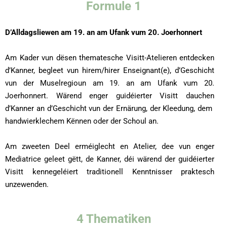
Formule 1
D’Alldagsliewen am 19. an am Ufank vum 20. Joerhonnert
Am Kader vun dësen thematesche Visitt-Atelieren entdecken
d’Kanner, begleet vun hirem/hirer Enseignant(e), d’Geschicht
vun der Muselregioun am 19. an am Ufank vum 20.
Joerhonnert. Wärend enger guidéierter Visitt dauchen
d’Kanner an d’Geschicht vun der Ernärung, der Kleedung, dem
handwierklechem Kënnen oder der Schoul an.
Am zweeten Deel erméiglecht en Atelier, dee vun enger
Mediatrice geleet gëtt, de Kanner, déi wärend der guidéierter
Visitt kennegeléiert traditionell Kenntnisser praktesch
unzewenden.
4 Thematiken