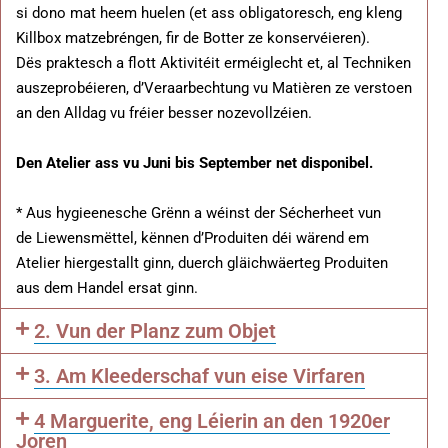
si dono mat heem huelen (et ass obligatoresch, eng kleng
Killbox matzebréngen, fir de Botter ze konservéieren).
Dës praktesch a flott Aktivitéit erméiglecht et, al Techniken
auszeprobéieren, d’Veraarbechtung vu Matièren ze verstoen
an den Alldag vu fréier besser nozevollzéien.
Den Atelier ass vu Juni bis September net disponibel.
* Aus hygieenesche Grënn a wéinst der Sécherheet vun
de Liewensmëttel, kënnen d’Produiten déi wärend em
Atelier hiergestallt ginn, duerch gläichwäerteg Produiten
aus dem Handel ersat ginn.
2. Vun der Planz zum Objet
3. Am Kleederschaf vun eise Virfaren
4 Marguerite, eng Léierin an den 1920er
Joren