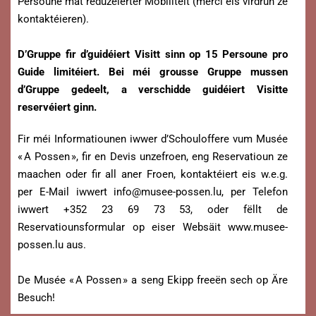
Persoune mat reduzéierter Mobilitéit (merci eis virdrun ze
kontaktéieren).
D’Gruppe fir d’guidéiert Visitt sinn op 15 Persoune pro
Guide limitéiert. Bei méi grousse Gruppe mussen
d’Gruppe gedeelt, a verschidde guidéiert Visitte
reservéiert ginn.
Fir méi Informatiounen iwwer d’Schouloffere vum Musée
« A Possen », fir en Devis unzefroen, eng Reservatioun ze
maachen oder fir all aner Froen, kontaktéiert eis w.e.g.
per E-Mail iwwert
info@musee-possen.lu
, per Telefon
iwwert +352 23 69 73 53, oder fëllt de
Reservatiounsformular op eiser Websäit www.musee-
possen.lu aus.
De Musée « A Possen » a seng Ekipp freeën sech op Äre
Besuch!