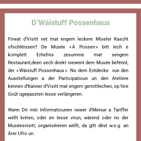
D’Wäistuff Possenhaus
Firwat d’Visitt net mat engem leckere Miseler Kascht
ofschléissen? De Musée « A Possen » bitt Iech e
komplett Erliefnis zesumme mat sengem
Restaurant,deen sech direkt niewent dem Musée befënnt,
der « Wäistuff Possenhaus ». No dem Entdecke vun den
Ausstellungen a der Participatioun un den Ateliere
kënnen d’Kanner d’Visitt mat engem gemittlechen, op hire
Goût ugepassten Iesse verlängeren.
Wann Dir méi Informatiounen iwwer d’Menue a Tariffer
wëllt kréien, oder en Iesse virun, wärend oder no der
Muséesvisitt, organiséieren wëllt, da gitt dëst w.e.g. an
Ärer Ufro un.