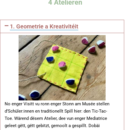
4 Atelieren
1. Geometrie a Kreativitéit
No enger Visitt vu ronn enger Stonn am Musée stellen
d’Schüler:innen en traditionellt Spill hier: den Tic-Tac-
Toe. Wärend dësem Atelier, dee vun enger Mediatrice
geleet gëtt, gëtt gebitzt, gemoolt a gespillt. Dobäi