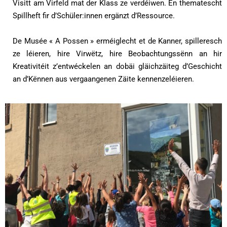
Visitt am Virfeld mat der Klass ze verdéiwen. En thematescht
Spillheft fir d’Schüler:innen ergänzt d’Ressource.
De Musée « A Possen » erméiglecht et de Kanner, spilleresch
ze léieren, hire Virwëtz, hire Beobachtungssënn an hir
Kreativitéit z’entwéckelen an dobäi gläichzäiteg d’Geschicht
an d’Kënnen aus vergaangenen Zäite kennenzeléieren.