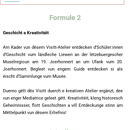
Formule 2
Geschicht a Kreativitéit
Am Kader vun dësem Visitt-Atelier entdecken d’Schüler:innen
d’Geschicht vum ländleche Liewen an der lëtzebuergescher
Muselregioun am 19. Joerhonnert an um Ufank vum 20.
Joerhonnert. Begleet vun engem Guide entdecken si als
éischt d’Sammlunge vum Musée.
Duerno gëtt dës Visitt duerch e kreativen Atelier ergänzt, dee
vun enger Mediatrice geleet gëtt. Kreativitéit, kleng historesch
Geheimnisser, flott Geschichten a vill Entdeckunge stinn am
Mëttelpunkt vun dësem Erliefnis!