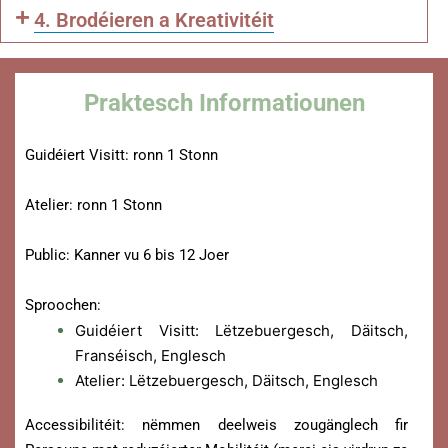
4. Brodéieren a Kreativitéit
Praktesch Informatiounen
Guidéiert Visitt: ronn 1 Stonn
Atelier: ronn 1 Stonn
Public: Kanner vu 6 bis 12 Joer
Sproochen:
Guidéiert Visitt: Lëtzebuergesch, Däitsch,
Franséisch, Englesch
Atelier: Lëtzebuergesch, Däitsch, Englesch
Accessibilitéit: nëmmen deelweis zougänglech fir