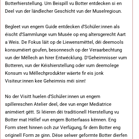
Botterhierstellung. Um Beispill vu Botter entdecken si en
Deel vun der ländlecher Geschicht vun der Muselregioun.
Begleet vun engem Guide entdecken d’Schüler:innen als
éischt d’Sammlunge vum Musée op eng altersgerecht Aart
a Weis. De Fokus läit op de Liewensmëttel, déi deemools
konsuméiert goufen, besonnesch op der Veraarbechtung
vun der Mëllech an hirer Entwécklung. D’Geheimnisser vum
Botteren, vun der Kéishierstellung oder vum deemolege
Konsum vu Mëllechprodukter wäerte fir eis jonk
Visiteur:innen kee Geheimnis méi sinn!
No der Visitt huelen d’Schüler:innen un engem
spillereschen Atelier deel, dee vun enger Mediatrice
animéiert gëtt. Si léieren déi traditionell Hierstellung vu
Botter mat Hëllef vun engem Botterfaass kënnen. Eng
Form steet hinnen och zur Verfügung, fir dem Botter eng
originell Form ze ginn. Dëse selwer geformte Botter dierfen