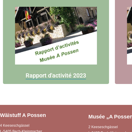
Rapport d'activité 2023
Wäistuff A Possen
Musée „A Posse
4 Keeseschgässel
2 Keeseschgässel
L-5405 Bech-Kleinmacher