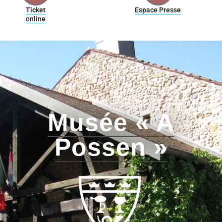
Ticket
Espace Presse
online
Musée « A
Possen »