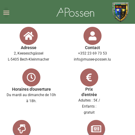
Adresse
Contact
2, Keeseschgässel
+352 23 69 73 53
L-5405 Bech-Kleinmacher
info@musee-possen.lu
Horaires d'ouverture
Prix
d'entrée
Du mardi au dimanche de 10h
Adultes : 5€ /
à 18h.
Enfants :
gratuit