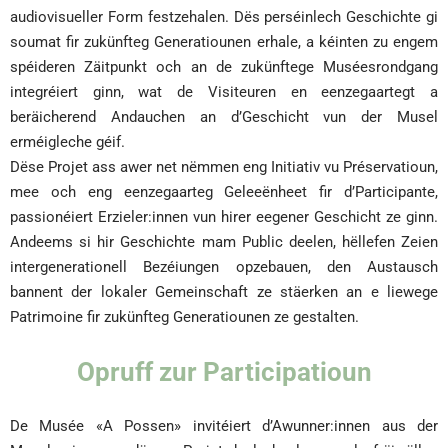
audiovisueller Form festzehalen. Dës perséinlech Geschichte gi
soumat fir zukünfteg Generatiounen erhale, a kéinten zu engem
spéideren Zäitpunkt och an de zukünftege Muséesrondgang
integréiert ginn, wat de Visiteuren en eenzegaartegt a
beräicherend Andauchen an d’Geschicht vun der Musel
erméigleche géif.
Dëse Projet ass awer net nëmmen eng Initiativ vu Préservatioun,
mee och eng eenzegaarteg Geleeënheet fir d’Participante,
passionéiert Erzieler:innen vun hirer eegener Geschicht ze ginn.
Andeems si hir Geschichte mam Public deelen, hëllefen Zeien
intergenerationell Bezéiungen opzebauen, den Austausch
bannent der lokaler Gemeinschaft ze stäerken an e liewege
Patrimoine fir zukünfteg Generatiounen ze gestalten.
Opruff zur Participatioun
De Musée «A Possen» invitéiert d’Awunner:innen aus der