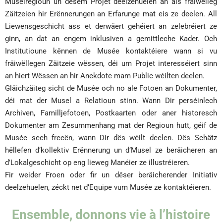
Muselregioun un dësem Projet deelzehuelen an als fräiwëlleg
Zäitzeien hir Erënnerungen an Erfarunge mat eis ze deelen. All
Liewensgeschicht ass et derwäert gehéiert an zelebréiert ze
ginn, an dat an engem inklusiven a gemittleche Kader. Och
Institutioune kënnen de Musée kontaktéiere wann si vu
fräiwëllegen Zäitzeie wëssen, déi um Projet interesséiert sinn
an hiert Wëssen an hir Anekdote mam Public wéilten deelen.
Gläichzäiteg sicht de Musée och no ale Fotoen an Dokumenter,
déi mat der Musel a Relatioun stinn. Wann Dir perséinlech
Archiven, Familljefotoen, Postkaarten oder aner historesch
Dokumenter am Zesummenhang mat der Regioun hutt, géif de
Musée sech freeën, wann Dir dës wéilt deelen. Dës Schätz
hëllefen d’kollektiv Erënnerung un d’Musel ze beräicheren an
d’Lokalgeschicht op eng lieweg Manéier ze illustréieren.
Fir weider Froen oder fir un dëser beräicherender Initiativ
deelzehuelen, zéckt net d’Equipe vum Musée ze kontaktéieren.
Ensemble, donnons vie à l’histoire