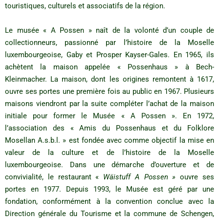
touristiques, culturels et associatifs de la région.
Le musée « A Possen » naît de la volonté d’un couple de
collectionneurs, passionné par l’histoire de la Moselle
luxembourgeoise, Gaby et Prosper Kayser-Gales. En 1965, ils
achètent la maison appelée « Possenhaus » à Bech-
Kleinmacher. La maison, dont les origines remontent à 1617,
ouvre ses portes une première fois au public en 1967. Plusieurs
maisons viendront par la suite compléter l’achat de la maison
initiale pour former le Musée « A Possen ». En 1972,
l’association des « Amis du Possenhaus et du Folklore
Mosellan A.s.b.l. » est fondée avec comme objectif la mise en
valeur de la culture et de l’histoire de la Moselle
luxembourgeoise. Dans une démarche d’ouverture et de
convivialité, le restaurant «
Wäistuff A Possen »
ouvre ses
portes en 1977. Depuis 1993, le Musée est géré par une
fondation, conformément à la convention conclue avec la
Direction générale du Tourisme et la commune de Schengen,