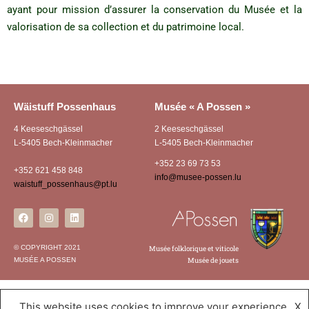
ayant pour mission d’assurer la conservation du Musée et la
valorisation de sa collection et du patrimoine local.
Wäistuff Possenhaus
Musée « A Possen »
4 Keeseschgässel
2 Keeseschgässel
L-5405 Bech-Kleinmacher
L-5405 Bech-Kleinmacher
+352 23 69 73 53
+352 621 458 848
info@musee-possen.lu
waistuff_possenhaus@pt.lu
© COPYRIGHT 2021
Musée folklorique et viticole
MUSÉE A POSSEN
Musée de jouets
This website uses cookies to improve your experience.
X