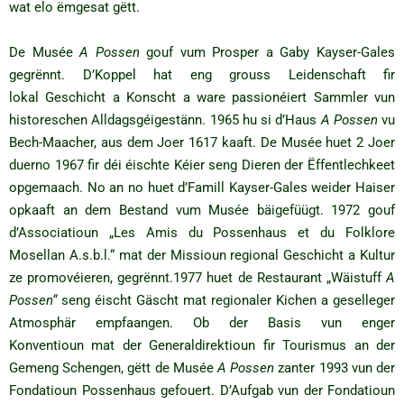
wat elo ëmgesat gëtt.
De Musée
A Possen
gouf vum Prosper a Gaby Kayser-Gales
gegrënnt. D’Koppel hat eng grouss Leidenschaft fir
lokal Geschicht a Konscht a ware passionéiert Sammler vun
historeschen Alldagsgéigestänn. 1965 hu si d’Haus
A Possen
vu
Bech-Maacher, aus dem Joer 1617 kaaft. De Musée huet 2 Joer
duerno 1967 fir déi éischte Kéier seng Dieren der Ëffentlechkeet
opgemaach. No an no huet d’Famill Kayser-Gales weider Haiser
opkaaft an dem Bestand vum Musée bäigefüügt. 1972 gouf
d’Associatioun „Les Amis du Possenhaus et du Folklore
Mosellan A.s.b.l.“ mat der Missioun regional Geschicht a Kultur
ze promovéieren, gegrënnt.1977 huet de Restaurant „Wäistuff
A
Possen“
seng éischt Gäscht mat regionaler Kichen a geselleger
Atmosphär empfaangen. Ob der Basis vun enger
Konventioun mat der Generaldirektioun fir Tourismus an der
Gemeng Schengen, gëtt de Musée
A Possen
zanter 1993 vun der
Fondatioun Possenhaus gefouert. D’Aufgab vun der Fondatioun