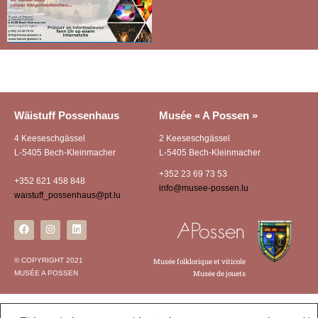
Wäistuff Possenhaus
Musée « A Possen »
4 Keeseschgässel
2 Keeseschgässel
L-5405 Bech-Kleinmacher
L-5405 Bech-Kleinmacher
+352 23 69 73 53
+352 621 458 848
info@musee-possen.lu
waistuff_possenhaus@pt.lu
© COPYRIGHT 2021
Musée folklorique et viticole
MUSÉE A POSSEN
Musée de jouets