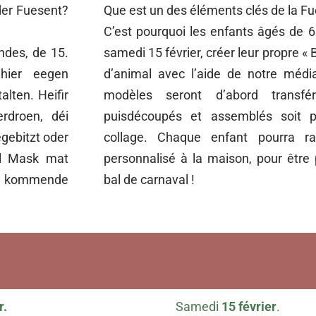
der Fuesent?
Que est un des éléments clés de la Fu
C’est pourquoi les enfants âgés de 6
hdes, de 15.
samedi 15 février, créer leur propre 
hier eegen
d’animal avec l’aide de notre média
lten. Heifir
modèles seront d’abord transfé
rdroen, déi
puisdécoupés et assemblés soit p
ebitzt oder
collage. Chaque enfant pourra 
ll Mask mat
personnalisé à la maison, pour être 
m kommende
bal de carnaval !
r.
Samedi
15 février
.