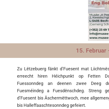
15. Februar 
Zu Lëtzebuerg fänkt d’Fuesent mat Liichtmë
erreecht hiren Héichpunkt op Fetten Do
Fuessonndeg an deenen zwee Deeg due
Fuesméindeg a Fuesdënschdeg. Streng ge
d’Fuesent bis Äschermëttwoch, mee allgemeng
bis Halleffaaschtesonndeg gefeiert.