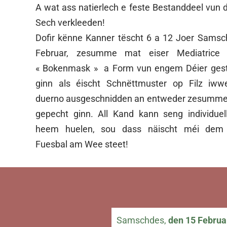
A wat ass natierlech e feste Bestanddeel vun 
Sech verkleeden!
Dofir kënne Kanner tëscht 6 a 12 Joer Samsc
Februar, zesumme mat eiser Mediatrice 
« Bokenmask » a Form vun engem Déier gesta
ginn als éischt Schnëttmuster op Filz iwwe
duerno ausgeschnidden an entweder zesummeg
gepecht ginn. All Kand kann seng individue
heem huelen, sou dass näischt méi de
Fuesbal am Wee steet!
Samschdes,
den 15 Februa