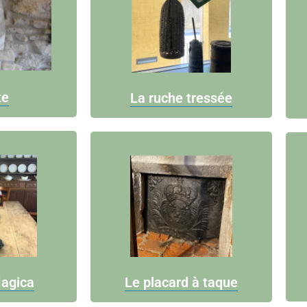
te
La ruche tressée
agica
Le placard à taque