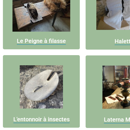
Le Peigne à filasse
Halet
L'entonnoir à insectes
Laterna M