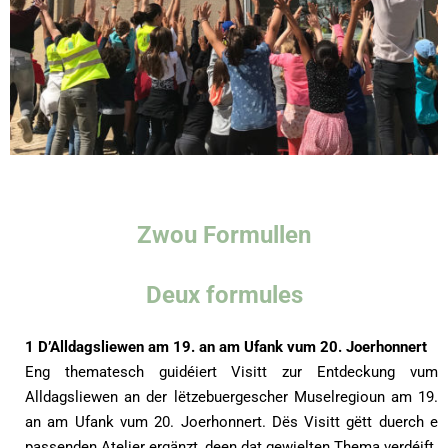
Zwou Formullen
Deux
formules
1 D’Alldagsliewen am 19. an am Ufank vum 20. Joerhonnert
Eng thematesch guidéiert Visitt zur Entdeckung vum
Alldagsliewen an der lëtzebuergescher Muselregioun am 19.
an am Ufank vum 20. Joerhonnert. Dës Visitt gëtt duerch e
passenden Atelier ergänzt, deen dat gewielten Thema verdéift.