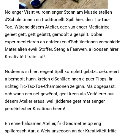
No enger Visitt vu ronn enger Stonn am Musée stellen
d’Schüler:innen en traditionellt Spill hier: den Tic-Tac-
Toe. Wärend dësem Atelier, dee vun enger Mediatrice
geleet gëtt, gëtt gebitzt, gemoolt a gespillt. Dobäi
experimentéieren an entdecken d’Schüler:innen verschidde
Materialien ewéi Stoffer, Steng a Faarwen, a loossen hirer
Kreativitéit fräie Laf!
Nodeems si hiert eegent Spill komplett gebitzt, dekoréiert
a bemoolt hunn, kréien d’Schüler:innen e puer Tipps, fir
richteg Tic-Tac-Toe-Championen ze ginn. Mä opgepasst:
och wann een net gewënnt, geet keen als Verléierer aus
dësem Atelier eraus, well jidderee geet mat senger
perséinlecher Kreatioun heem!
En ënnerhalsamen Atelier, fir d’Geometrie op eng
spilleresch Aart a Weis unzegoen an der Kreativitéit fräie