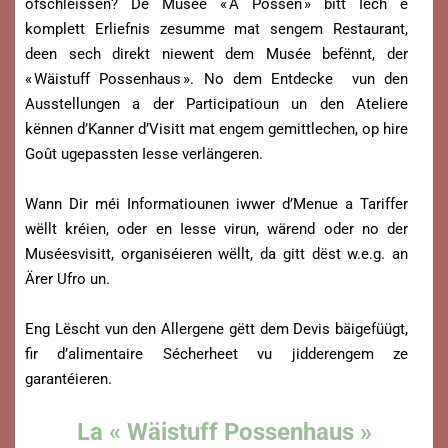
ofschléissen? De Musée « A Possen » bitt Iech e
komplett Erliefnis zesumme mat sengem Restaurant,
deen sech direkt niewent dem Musée befënnt, der
« Wäistuff Possenhaus ». No dem Entdecke vun den
Ausstellungen a der Participatioun un den Ateliere
kënnen d’Kanner d’Visitt mat engem gemittlechen, op hire
Goût ugepassten Iesse verlängeren.
Wann Dir méi Informatiounen iwwer d’Menue a Tariffer
wëllt kréien, oder en Iesse virun, wärend oder no der
Muséesvisitt, organiséieren wëllt, da gitt dëst w.e.g. an
Ärer Ufro un.
Eng Lëscht vun den Allergene gëtt dem Devis bäigefüügt,
fir d’alimentaire Sécherheet vu jidderengem ze
garantéieren.
La « Wäistuff Possenhaus »