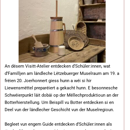
An dësem Visitt-Atelier entdecken d‘Schüler:innen, wat
d’Familljen am ländleche Lëtzebuerger Muselraum am 19. a
fréien 20. Joerhonnert giess hunn a wéi si hir
Liewensmëttel preparéiert a gekacht hunn. E besonnesche
Schwéierpunkt läit dobäi op der Mëllechproduktioun an der
Botterhierstellung. Um Beispill vu Botter entdecken si en
Deel vun der ländlecher Geschicht vun der Muselregioun.
Begleet vun engem Guide entdecken d’Schüler:innen als