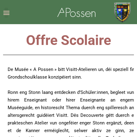
Offre Scolaire
De Musée « A Possen » bitt Visitt-Atelieren un, déi speziell fir
Grondschoulklasse konzipéiert sinn.
Ronn eng Stonn laang entdecken d’Schüler:innen, begleet vun
hirem Enseignant oder hirer Enseignante an engem
Muséeguide, en historescht Thema duerch eng spilleresch an
altersgerecht guidéiert Visitt. Dës Decouverte gëtt duerch e
prakteschen Atelier vun ongeféier enger Stonn ergänzt, deen
et de Kanner erméiglecht, selwer aktiv ze ginn, ze