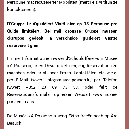
Persoune mat reduzéierter Mobilitéit (merci eis virdrun ze
kontaktéieren).
D’Gruppe fir d’guidéiert Visitt sinn op 15 Persoune pro
Guide limitéiert. Bei méi grousse Gruppe mussen
d’Gruppe gedeelt, a verschidde guidéiert Visitte
reservéiert ginn.
Fir méi Informatiounen iwwer d’Schouloffere vum Musée
« A Possen », fir en Devis unzefroen, eng Reservatioun ze
maachen oder fir all aner Froen, kontaktéiert eis w.e.g.
per E-Mail iwwert
info@musee-possen.lu
, per Telefon
iwwert +352 23 69 73 53, oder fëllt de
Reservatiounsformular op eiser Websäit www.musee-
possen.lu aus.
De Musée « A Possen » a seng Ekipp freeën sech op Äre
Besuch!