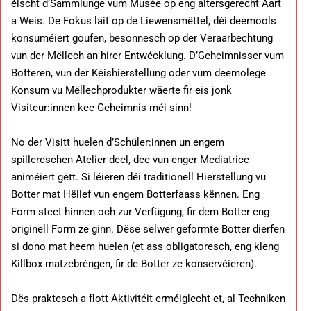
éischt d’Sammlunge vum Musée op eng altersgerecht Aart
a Weis. De Fokus läit op de Liewensmëttel, déi deemools
konsuméiert goufen, besonnesch op der Veraarbechtung
vun der Mëllech an hirer Entwécklung. D’Geheimnisser vum
Botteren, vun der Kéishierstellung oder vum deemolege
Konsum vu Mëllechprodukter wäerte fir eis jonk
Visiteur:innen kee Geheimnis méi sinn!
No der Visitt huelen d’Schüler:innen un engem
spillereschen Atelier deel, dee vun enger Mediatrice
animéiert gëtt. Si léieren déi traditionell Hierstellung vu
Botter mat Hëllef vun engem Botterfaass kënnen. Eng
Form steet hinnen och zur Verfügung, fir dem Botter eng
originell Form ze ginn. Dëse selwer geformte Botter dierfen
si dono mat heem huelen (et ass obligatoresch, eng kleng
Killbox matzebréngen, fir de Botter ze konservéieren).
Dës praktesch a flott Aktivitéit erméiglecht et, al Techniken