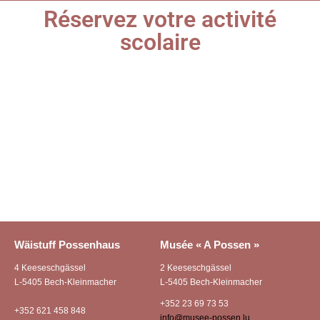
Réservez votre activité
scolaire
Wäistuff Possenhaus
Musée « A Possen »
4 Keeseschgässel
2 Keeseschgässel
L-5405 Bech-Kleinmacher
L-5405 Bech-Kleinmacher
+352 23 69 73 53
+352 621 458 848
info@musee-possen.lu