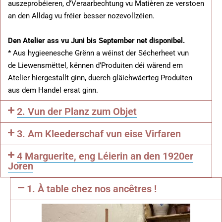
auszeprobéieren, d’Veraarbechtung vu Matièren ze verstoen
an den Alldag vu fréier besser nozevollzéien.
Den Atelier ass vu Juni bis September net disponibel.
* Aus hygieenesche Grënn a wéinst der Sécherheet vun
de Liewensmëttel, kënnen d’Produiten déi wärend em
Atelier hiergestallt ginn, duerch gläichwäerteg Produiten
aus dem Handel ersat ginn.
2. Vun der Planz zum Objet
3. Am Kleederschaf vun eise Virfaren
4 Marguerite, eng Léierin an den 1920er
Joren
1. À table chez nos ancêtres !