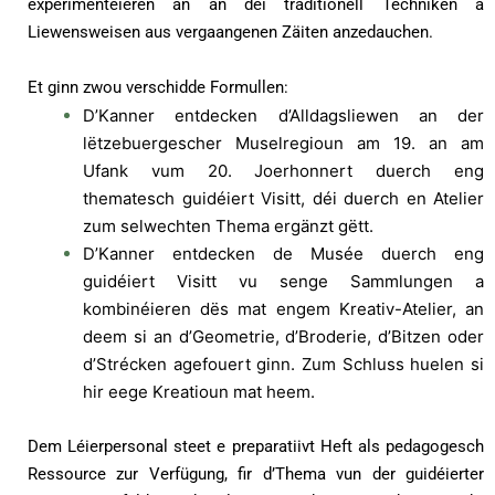
experimentéieren an an déi traditionell Techniken a
Liewensweisen aus vergaangenen Zäiten anzedauchen.
Et ginn zwou verschidde Formullen:
D’Kanner entdecken d’Alldagsliewen an der
lëtzebuergescher Muselregioun am 19. an am
Ufank vum 20. Joerhonnert duerch eng
thematesch guidéiert Visitt, déi duerch en Atelier
zum selwechten Thema ergänzt gëtt.
D’Kanner entdecken de Musée duerch eng
guidéiert Visitt vu senge Sammlungen a
kombinéieren dës mat engem Kreativ-Atelier, an
deem si an d’Geometrie, d’Broderie, d’Bitzen oder
d’Strécken agefouert ginn. Zum Schluss huelen si
hir eege Kreatioun mat heem.
Dem Léierpersonal steet e preparatiivt Heft als pedagogesch
Ressource zur Verfügung, fir d’Thema vun der guidéierter