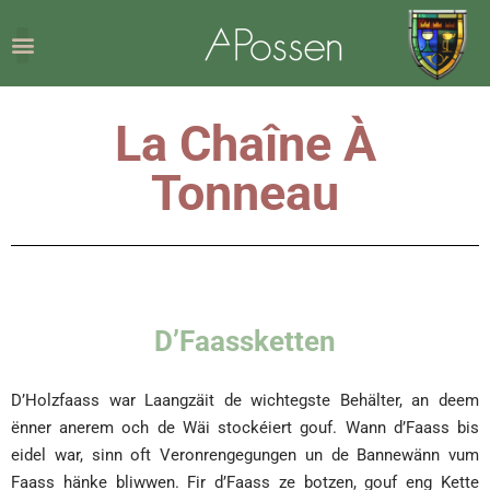
La Chaîne À
Tonneau
D’Faassketten
D’Holzfaass war Laangzäit de wichtegste Behälter, an deem
ënner anerem och de Wäi stockéiert gouf. Wann d’Faass bis
eidel war, sinn oft Veronrengegungen un de Bannewänn vum
Faass hänke bliwwen. Fir d’Faass ze botzen, gouf eng Kette