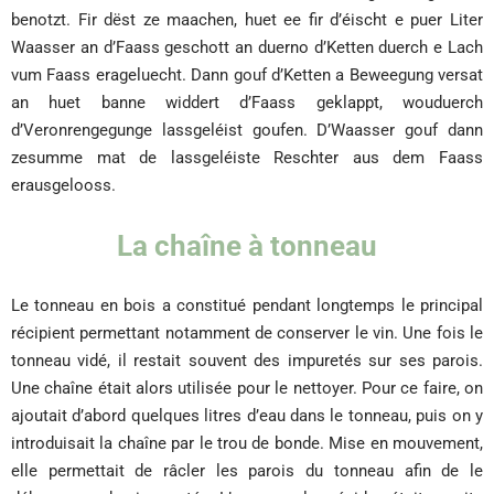
benotzt. Fir dëst ze maachen, huet ee fir d’éischt e puer Liter
Waasser an d’Faass geschott an duerno d’Ketten duerch e Lach
vum Faass erageluecht. Dann gouf d’Ketten a Beweegung versat
an huet banne widdert d’Faass geklappt, wouduerch
d’Veronrengegunge lassgeléist goufen. D’Waasser gouf dann
zesumme mat de lassgeléiste Reschter aus dem Faass
erausgelooss.
La chaîne à tonneau
Le tonneau en bois a constitué pendant longtemps le principal
récipient permettant notamment de conserver le vin. Une fois le
tonneau vidé, il restait souvent des impuretés sur ses parois.
Une chaîne était alors utilisée pour le nettoyer. Pour ce faire, on
ajoutait d’abord quelques litres d’eau dans le tonneau, puis on y
introduisait la chaîne par le trou de bonde. Mise en mouvement,
elle permettait de râcler les parois du tonneau afin de le