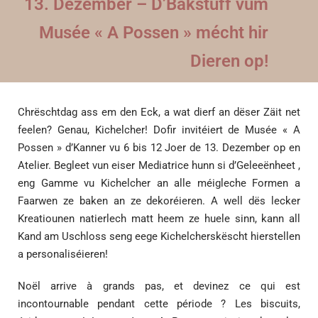
13. Dezember – D’Bakstuff vum
Musée « A Possen » mécht hir
Dieren op!
Chrëschtdag ass em den Eck, a wat dierf an dëser Zäit net
feelen? Genau, Kichelcher! Dofir invitéiert de Musée « A
Possen » d’Kanner vu 6 bis 12 Joer de 13. Dezember op en
Atelier. Begleet vun eiser Mediatrice hunn si d’Geleeënheet ,
eng Gamme vu Kichelcher an alle méigleche Formen a
Faarwen ze baken an ze dekoréieren. A well dës lecker
Kreatiounen natierlech matt heem ze huele sinn, kann all
Kand am Uschloss seng eege Kichelcherskëscht hierstellen
a personaliséieren!
Noël arrive à grands pas, et devinez ce qui est
incontournable pendant cette période ? Les biscuits,