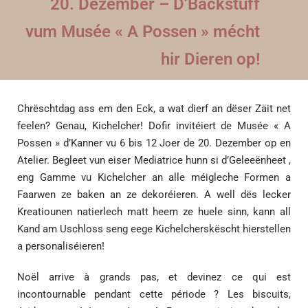
20. Dezember – D’Backstuff
vum Musée « A Possen » mécht
hir Dieren op!
Chrëschtdag ass em den Eck, a wat dierf an dëser Zäit net
feelen? Genau, Kichelcher! Dofir invitéiert de Musée « A
Possen » d’Kanner vu 6 bis 12 Joer de 20. Dezember op en
Atelier. Begleet vun eiser Mediatrice hunn si d’Geleeënheet ,
eng Gamme vu Kichelcher an alle méigleche Formen a
Faarwen ze baken an ze dekoréieren. A well dës lecker
Kreatiounen natierlech matt heem ze huele sinn, kann all
Kand am Uschloss seng eege Kichelcherskëscht hierstellen
a personaliséieren!
Noël arrive à grands pas, et devinez ce qui est
incontournable pendant cette période ? Les biscuits,