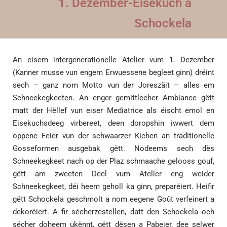
1. Dezember-Eisekuch a
Schockela
An eisem intergenerationelle Atelier vum 1. Dezember
(Kanner musse vun engem Erwuessene begleet ginn) dréint
sech – ganz nom Motto vun der Joreszäit – alles em
Schneekegkeeten. An enger gemittlecher Ambiance gëtt
matt der Hëllef vun eiser Mediatrice als éischt emol en
Eisekuchsdeeg virbereet, deen doropshin iwwert dem
oppene Feier vun der schwaarzer Kichen an traditionelle
Gosseformen ausgebak gëtt. Nodeems sech dës
Schneekegkeet nach op der Plaz schmaache gelooss gouf,
gëtt am zweeten Deel vum Atelier eng weider
Schneekegkeet, déi heem geholl ka ginn, preparéiert. Heifir
gëtt Schockela geschmolt a nom eegene Goût verfeinert a
dekoréiert. A fir sécherzestellen, datt den Schockela och
sécher doheem ukënnt, gëtt dësen a Pabeier, dee selwer