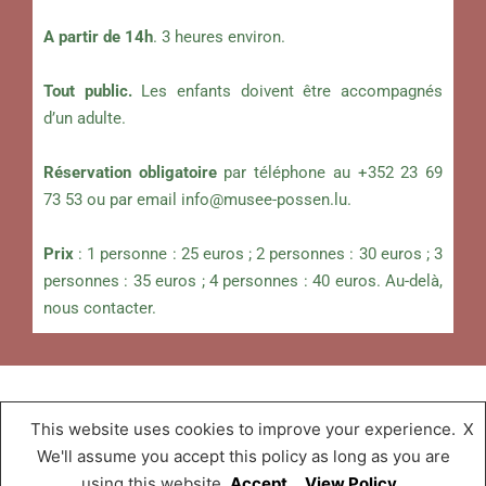
A partir de 14h
. 3 heures environ.
Tout public.
Les enfants doivent être accompagnés
d’un adulte.
Réservation obligatoire
par téléphone au +352 23 69
73 53 ou par email
info@musee-possen.lu
.
Prix
: 1 personne : 25 euros ; 2 personnes : 30 euros ; 3
personnes : 35 euros ; 4 personnes : 40 euros. Au-delà,
nous contacter.
This website uses cookies to improve your experience.
X
Musée « A Possen »
,
Proudly powered by
We'll assume you accept this policy as long as you are
WordPress.
using this website
Accept
View Policy