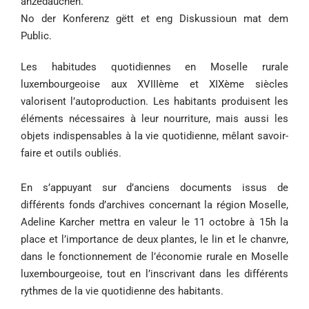
anzedauchen.
No der Konferenz gëtt et eng Diskussioun mat dem
Public.
Les habitudes quotidiennes en Moselle rurale
luxembourgeoise aux XVIIIème et XIXème siècles
valorisent l’autoproduction. Les habitants produisent les
éléments nécessaires à leur nourriture, mais aussi les
objets indispensables à la vie quotidienne, mêlant savoir-
faire et outils oubliés.
En s’appuyant sur d’anciens documents issus de
différents fonds d’archives concernant la région Moselle,
Adeline Karcher mettra en valeur le 11 octobre à 15h la
place et l’importance de deux plantes, le lin et le chanvre,
dans le fonctionnement de l’économie rurale en Moselle
luxembourgeoise, tout en l’inscrivant dans les différents
rythmes de la vie quotidienne des habitants.