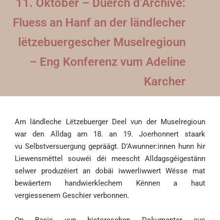
11. Oktober – Duerch d’Archive:
Fluess an Hanf an der ländlecher
lëtzebuergescher Muselregioun
– Eng Konferenz vum Adeline
Karcher
Am ländleche Lëtzebuerger Deel vun der Muselregioun
war den Alldag am 18. an 19. Joerhonnert staark
vu Selbstversuergung gepräägt. D’Awunner:innen hunn hir
Liewensmëttel souwéi déi meescht Alldagsgéigestänn
selwer produzéiert an dobäi iwwerliwwert Wësse mat
bewäertem handwierklechem Kënnen a haut
vergiessenem Geschier verbonnen.
Op Basis vun historeschen Dokumenter aus