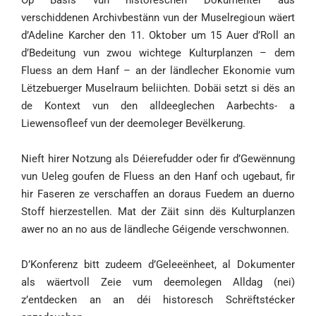
verschiddenen Archivbestänn vun der Muselregioun wäert
d’Adeline Karcher den 11. Oktober um 15 Auer d’Roll an
d’Bedeitung vun zwou wichtege Kulturplanzen – dem
Fluess an dem Hanf – an der ländlecher Ekonomie vum
Lëtzebuerger Muselraum beliichten. Dobäi setzt si dës an
de Kontext vun den alldeeglechen Aarbechts- a
Liewensofleef vun der deemoleger Bevëlkerung.
Nieft hirer Notzung als Déierefudder oder fir d’Gewënnung
vun Ueleg goufen de Fluess an den Hanf och ugebaut, fir
hir Faseren ze verschaffen an doraus Fuedem an duerno
Stoff hierzestellen. Mat der Zäit sinn dës Kulturplanzen
awer no an no aus de ländleche Géigende verschwonnen.
D’Konferenz bitt zudeem d’Geleeënheet, al Dokumenter
als wäertvoll Zeie vum deemolegen Alldag (nei)
z’entdecken an an déi historesch Schrëftstécker