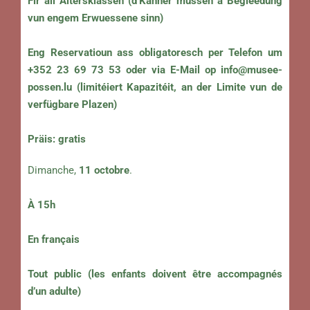
Fir all Altersklassen (d’Kanner mussen a Begleedung
vun engem Erwuessene sinn)
Eng Reservatioun ass obligatoresch per Telefon um
+352 23 69 73 53 oder via E-Mail op
info@musee-
possen.lu
(limitéiert Kapazitéit, an der Limite vun de
verfügbare Plazen)
Präis: gratis
Dimanche,
11 octobre
.
À 15h
En français
Tout public (les enfants doivent être accompagnés
d’un adulte)