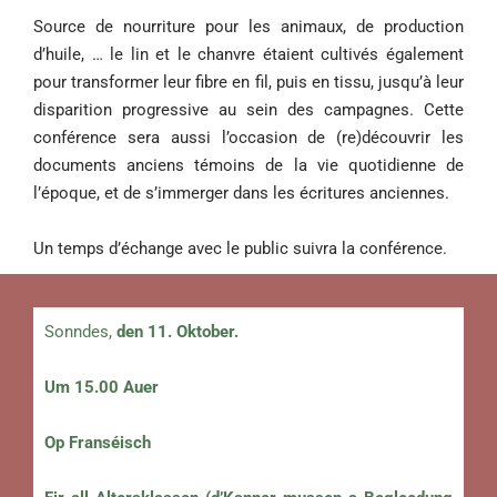
Source de nourriture pour les animaux, de production
d’huile, … le lin et le chanvre étaient cultivés également
pour transformer leur fibre en fil, puis en tissu, jusqu’à leur
disparition progressive au sein des campagnes. Cette
conférence sera aussi l’occasion de (re)découvrir les
documents anciens témoins de la vie quotidienne de
l’époque, et de s’immerger dans les écritures anciennes.
Un temps d’échange avec le public suivra la conférence.
Sonndes,
den 11. Oktober.
Um 15.00 Auer
Op Franséisch