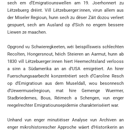
sech em d‘Emigratiounswellen am 19. Joerhonnert zu
Lëtzebuerg dréint. Vill Lëtzebuerger:innen, virun allem aus
der Miseler Regioun, hunn sech zu dëser Zäit dozou verleet
gespuert, sech am Ausland op d’Sich no engem bessere
Liewen ze maachen.
Opgrond vu Schwieregkeeten, wéi beispillsweis schlechten
Recolten, Hongersnout, héich Steieren an Aarmut, hunn ab
1830 vill Lëtzebuerger:innen hiert Heemechtsland verlooss
a sinn a Südamerika an an d’USA emigréiert. An hirer
Fuerschungsaarbecht konzentréiert sech d‘Caroline Resch
op d’Emigratioun aus dem Museldall, wou besonnesch
d’Uewermuselregioun, mat hire Gemenge Wuermer,
Stadbriedemes, Bous, Réimech a Schengen, vun enger
reegelrechter Emigratiounsepidemie charakteriséiert war.
Unhand vun enger minutiéiser Analyse vun Archiven an
enger mikrohistorescher Approche wäert d’Historikerin an