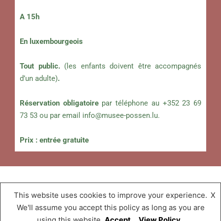
A 15h
En luxembourgeois
Tout public.
(les enfants doivent être accompagnés
d’un adulte)
.
Réservation obligatoire
par téléphone au +352 23 69
73 53 ou par email
info@musee-possen.lu
.
Prix : entrée gratuite
This website uses cookies to improve your experience.
X
Musée « A Possen »
,
Proudly powered by
We'll assume you accept this policy as long as you are
WordPress.
using this website
Accept
View Policy