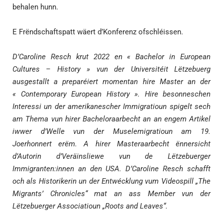
behalen hunn.
E Frëndschaftspatt wäert d’Konferenz ofschléissen.
D’Caroline Resch krut 2022 en « Bachelor in European
Cultures – History » vun der Universitéit Lëtzebuerg
ausgestallt a preparéiert momentan hire Master an der
« Contemporary European History ». Hire besonneschen
Interessi un der amerikanescher Immigratioun spigelt sech
am Thema vun hirer Bacheloraarbecht an an engem Artikel
iwwer d’Welle vun der Muselemigratioun am 19.
Joerhonnert erëm. A hirer Masteraarbecht ënnersicht
d’Autorin d’Veräinsliewe vun de Lëtzebuerger
Immigranten:innen an den USA. D’Caroline Resch schafft
och als Historikerin un der Entwécklung vum Videospill „The
Migrants’ Chronicles“ mat an ass Member vun der
Lëtzebuerger Associatioun „Roots and Leaves“.