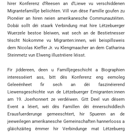
hirer Konferenz d’Reesen an d’Liewe vu verschiddenen
Migrantefamillje beliichten. Vill vun dëse Famille goufen zu
Pionéier an hiren neien amerikanesche Communautéiten.
Dobäi sollt déi staark Verbindung mat hire Lëtzebuerger
Wuerzele bestoe bleiwen, wat sech an de Bestietnesser
tëscht Nokomme vu Migranten:innen, wéi beispillsweis
dem Nicolas Kieffer Jr. vu Klengmaacher an dem Catharina
Steinmetz vun Elweng illustréiere léisst.
Fir jiddereen, deen u Familljegeschicht a Biographien
interesséiert ass, bitt dës Konferenz eng eemoleg
Geleeënheet fir sech an déi faszinéierend
Liewensgeschichte vun de Lëtzebuerger Emigranten:innen
am 19. Joerhonnert ze verdéiwen. Gitt Deel vun dësem
Event a léiert, wéi dës Famillen déi ënnerschiddlech
Erausfuerderunge gemeeschtert, hir Spueren an de
jeeweilegen amerikanesche Gemeinschaften hannerlooss a
gläichzäiteg ëmmer hir Verbindunge mat Lëtzebuerg