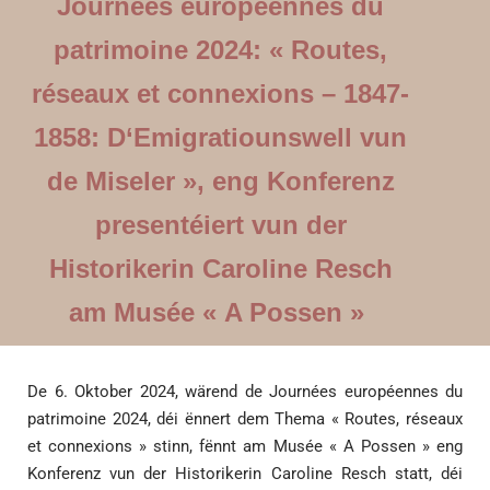
Journées européennes du
patrimoine 2024: « Routes,
réseaux et connexions – 1847-
1858: D‘Emigratiounswell vun
de Miseler », eng Konferenz
presentéiert vun der
Historikerin Caroline Resch
am Musée « A Possen »
De 6. Oktober 2024, wärend de Journées européennes du
patrimoine 2024, déi ënnert dem Thema « Routes, réseaux
et connexions » stinn, fënnt am Musée « A Possen » eng
Konferenz vun der Historikerin Caroline Resch statt, déi