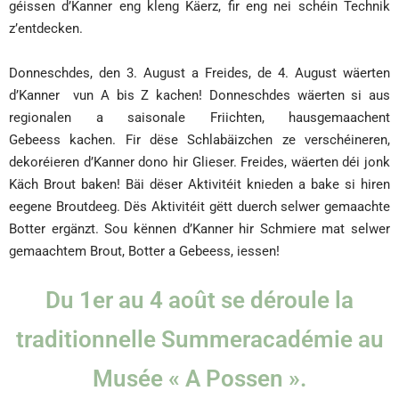
géissen d’Kanner eng kleng Käerz, fir eng nei schéin Technik
z’entdecken.
Donneschdes, den 3. August a Freides, de 4. August wäerten
d’Kanner vun A bis Z kachen! Donneschdes wäerten si aus
regionalen a saisonale Friichten, hausgemaachent
Gebeess kachen. Fir dëse Schlabäizchen ze verschéineren,
dekoréieren d’Kanner dono hir Glieser. Freides, wäerten déi jonk
Käch Brout baken! Bäi dëser Aktivitéit knieden a bake si hiren
eegene Broutdeeg. Dës Aktivitéit gëtt duerch selwer gemaachte
Botter ergänzt. Sou kënnen d’Kanner hir Schmiere mat selwer
gemaachtem Brout, Botter a Gebeess, iessen!
Du 1er au 4 août se déroule la
traditionnelle Summeracadémie au
Musée « A Possen ».