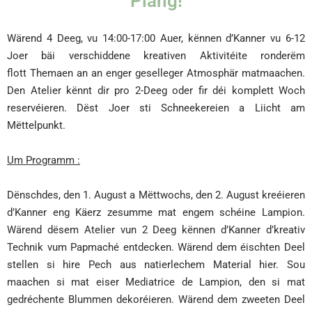
Plang!
Wärend 4 Deeg, vu 14:00-17:00 Auer, kënnen d’Kanner vu 6-12
Joer bäi verschiddene kreativen Aktivitéite ronderëm
flott Themaen an an enger geselleger Atmosphär matmaachen.
Den Atelier kënnt dir pro 2-Deeg oder fir déi komplett Woch
reservéieren. Dëst Joer sti Schneekereien a Liicht am
Mëttelpunkt.
Um Progra
mm :
Dënschdes, den 1. August a Mëttwochs, den 2. August kreéieren
d’Kanner eng Käerz zesumme mat engem schéine Lampion.
Wärend dësem Atelier vun 2 Deeg kënnen d’Kanner d’kreativ
Technik vum Papmaché entdecken. Wärend dem éischten Deel
stellen si hire Pech aus natierlechem Material hier. Sou
maachen si mat eiser Mediatrice de Lampion, den si mat
gedréchente Blummen dekoréieren. Wärend dem zweeten Deel