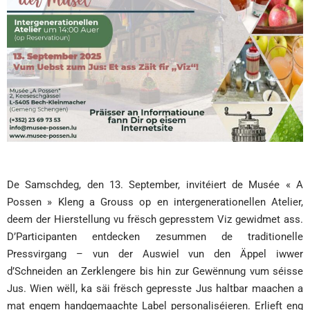
De Samschdeg, den 13. September, invitéiert de Musée « A
Possen » Kleng a Grouss op en intergenerationellen Atelier,
deem der Hierstellung vu frësch gepresstem Viz gewidmet ass.
D’Participanten entdecken zesummen de traditionelle
Pressvirgang – vun der Auswiel vun den Äppel iwwer
d’Schneiden an Zerklengere bis hin zur Gewënnung vum séisse
Jus. Wien wëll, ka säi frësch gepresste Jus haltbar maachen a
mat engem handgemaachte Label personaliséieren. Erlieft eng