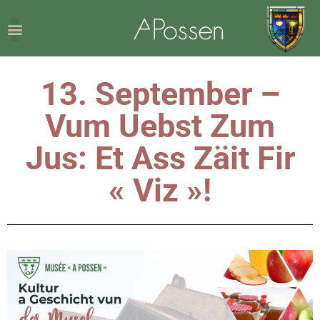
13. September –
Vum Uebst Zum
Jus: Et Ass Zäit Fir
« Viz »!