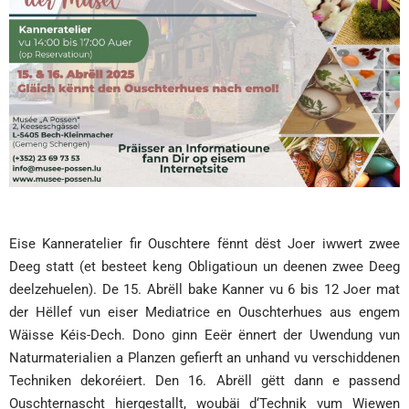
Eise Kanneratelier fir Ouschtere fënnt dëst Joer iwwert zwee
Deeg statt (et besteet keng Obligatioun un deenen zwee Deeg
deelzehuelen). De 15. Abrëll bake Kanner vu 6 bis 12 Joer mat
der Hëllef vun eiser Mediatrice en Ouschterhues aus engem
Wäisse Kéis-Dech. Dono ginn Eeër ënnert der Uwendung vun
Naturmaterialien a Planzen gefierft an unhand vu verschiddenen
Techniken dekoréiert. Den 16. Abrëll gëtt dann e passend
Ouschternascht hiergestallt, woubäi d‘Technik vum Wiewen