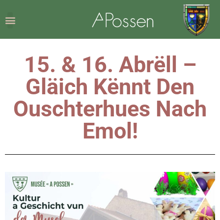
15. & 16. Abrëll –
Gläich Kënnt Den
Ouschterhues Nach
Emol!