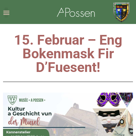
15. Februar – Eng
Bokenmask Fir
D’Fuesent!