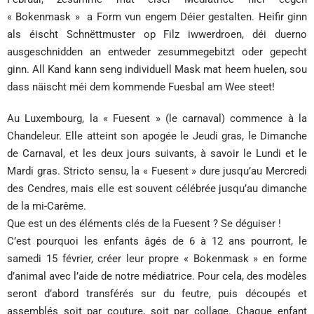
« Bokenmask » a Form vun engem Déier gestalten. Heifir ginn
als éischt Schnëttmuster op Filz iwwerdroen, déi duerno
ausgeschnidden an entweder zesummegebitzt oder gepecht
ginn. All Kand kann seng individuell Mask mat heem huelen, sou
dass näischt méi dem kommende Fuesbal am Wee steet!
Au Luxembourg, la « Fuesent » (le carnaval) commence à la
Chandeleur. Elle atteint son apogée le Jeudi gras, le Dimanche
de Carnaval, et les deux jours suivants, à savoir le Lundi et le
Mardi gras. Stricto sensu, la « Fuesent » dure jusqu’au Mercredi
des Cendres, mais elle est souvent célébrée jusqu’au dimanche
de la mi-Carême.
Que est un des éléments clés de la Fuesent ? Se déguiser !
C’est pourquoi les enfants âgés de 6 à 12 ans pourront, le
samedi 15 février, créer leur propre « Bokenmask » en forme
d’animal avec l’aide de notre médiatrice. Pour cela, des modèles
seront d’abord transférés sur du feutre, puis découpés et
assemblés soit par couture, soit par collage. Chaque enfant