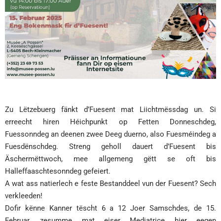
Zu Lëtzebuerg fänkt d’Fuesent mat Liichtmëssdag un. Si
erreecht hiren Héichpunkt op Fetten Donneschdeg,
Fuessonndeg an deenen zwee Deeg duerno, also Fuesméindeg a
Fuesdënschdeg. Streng geholl dauert d’Fuesent bis
Äschermëttwoch, mee allgemeng gëtt se oft bis
Halleffaaschtesonndeg gefeiert.
A wat ass natierlech e feste Bestanddeel vun der Fuesent? Sech
verkleeden!
Dofir kënne Kanner tëscht 6 a 12 Joer Samschdes, de 15.
Februar, zesumme mat eiser Mediatrice hier eegen