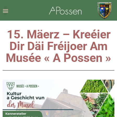
15. Mäerz – Kreéier
Dir Däi Fréijoer Am
Musée « A Possen »