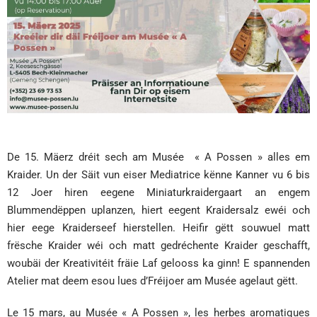
De 15. Mäerz dréit sech am Musée « A Possen » alles em
Kraider. Un der Säit vun eiser Mediatrice kënne Kanner vu 6 bis
12 Joer hiren eegene Miniaturkraidergaart an engem
Blummendëppen uplanzen, hiert eegent Kraidersalz ewéi och
hier eege Kraiderseef hierstellen. Heifir gëtt souwuel matt
frësche Kraider wéi och matt gedréchente Kraider geschafft,
woubäi der Kreativitéit fräie Laf gelooss ka ginn! E spannenden
Atelier mat deem esou lues d’Fréijoer am Musée agelaut gëtt.
Le 15 mars, au Musée « A Possen », les herbes aromatiques