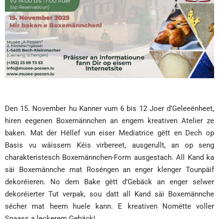
Den 15. November hu Kanner vum 6 bis 12 Joer d’Geleeënheet,
hiren eegenen Boxemännchen an engem kreativen Atelier ze
baken. Mat der Hëllef vun eiser Mediatrice gëtt en Dech op
Basis vu wäissem Kéis virbereet, ausgerullt, an op seng
charakteristesch Boxemännchen-Form ausgestach. All Kand ka
säi Boxemännche mat Roséngen an enger klenger Tounpäif
dekoréieren. No dem Bake gëtt d’Gebäck an enger selwer
dekoréierter Tut verpak, sou datt all Kand säi Boxemännche
sécher mat heem huele kann. E kreativen Nomëtte voller
Spaass a leckerem Gebäck!