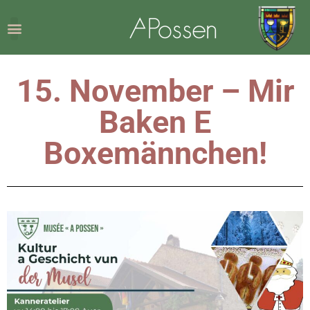
15. November – Mir
Baken E
Boxemännchen!