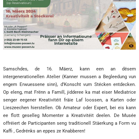
Samschdes, de 16. Mäerz, kann een an dësem
intergenerationellen Atelier (Kanner mussen a Begleedung vun
engem Erwuessene sinn), d’Konscht vum Stécken entdecken.
Op eleng, mat Frënn a Famill, jidderee ka mat eiser Mediatrice
senger eegener Kreativitéit fräie Laf loossen, a Karten oder
Lieszeechen hierstellen. Ob Amateur oder Expert, bei eis kann
ee flott geselleg Momenter a Kreativitéit deelen. De Musée
offréiert de Participanten seng traditionell Stäerkung a Form vu
Kaffi , Gedrénks an eppes ze Knabberen!