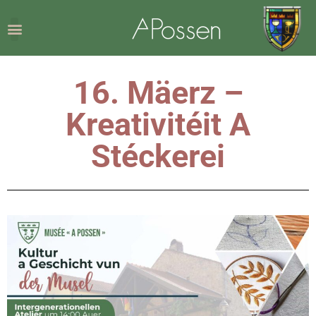
16. Mäerz –
Kreativitéit A
Stéckerei