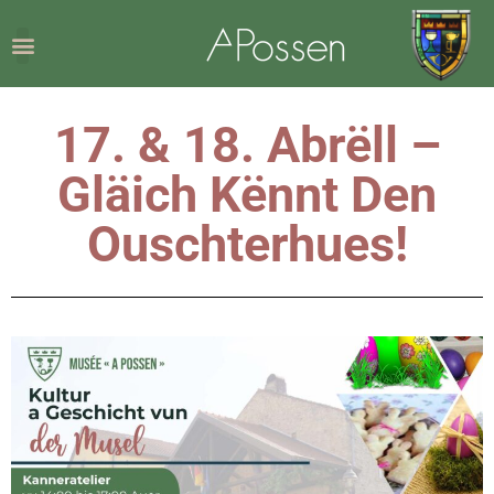
17. & 18. Abrëll –
Gläich Kënnt Den
Ouschterhues!