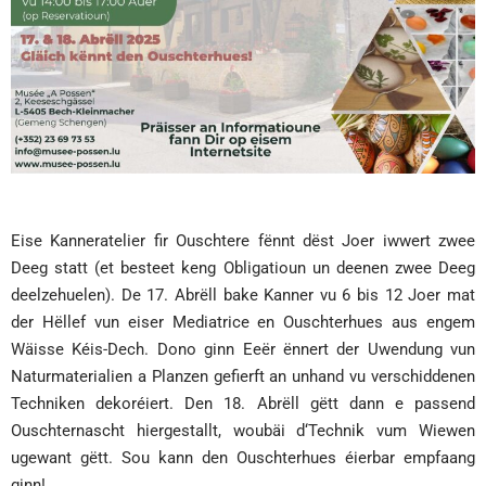
Eise Kanneratelier fir Ouschtere fënnt dëst Joer iwwert zwee
Deeg statt (et besteet keng Obligatioun un deenen zwee Deeg
deelzehuelen). De 17. Abrëll bake Kanner vu 6 bis 12 Joer mat
der Hëllef vun eiser Mediatrice en Ouschterhues aus engem
Wäisse Kéis-Dech. Dono ginn Eeër ënnert der Uwendung vun
Naturmaterialien a Planzen gefierft an unhand vu verschiddenen
Techniken dekoréiert. Den 18. Abrëll gëtt dann e passend
Ouschternascht hiergestallt, woubäi d‘Technik vum Wiewen
ugewant gëtt. Sou kann den Ouschterhues éierbar empfaang
ginn!