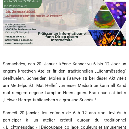
Samschdes, den 20. Januar, kënne Kanner vu 6 bis 12 Joer un
engem kreativen Atelier fir den traditionellen „Liichtmëssdag“
deelhuelen. Schneiden, Molen a Faarwe sti bei dëser Aktivitéit
am Mëttelpunkt. Mat Hëllef vun eiser Mediatrice kann all Kand
mat sengem eegene Lampion Heem goen. Esou hunn si beim
„Léiwer Herrgottsblieschen » e grousse Succès !
Samedi 20 janvier, les enfants de 6 à 12 ans sont invités à
participer à un atelier créatif autour du traditionnel
« Liichtmëssdag » ! Découpage, collage, couleurs et amusement