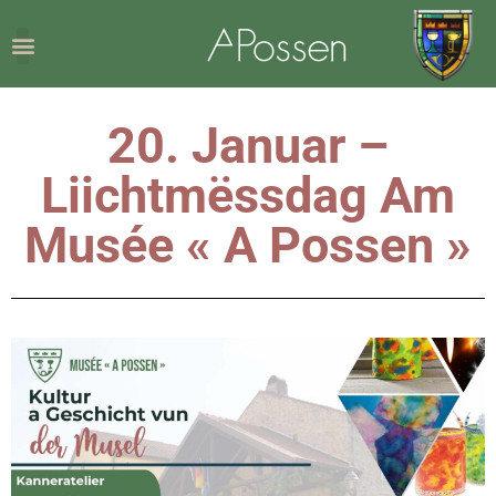
20. Januar –
Liichtmëssdag Am
Musée « A Possen »