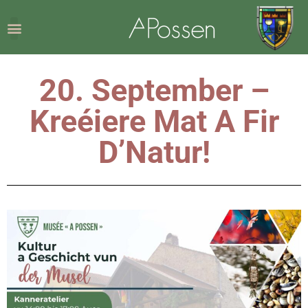
20. September –
Kreéiere Mat A Fir
D’Natur!