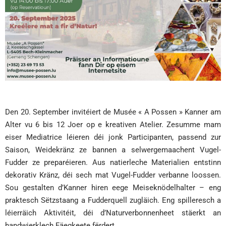
Den 20. September invitéiert de Musée « A Possen » Kanner am
Alter vu 6 bis 12 Joer op e kreativen Atelier. Zesumme mam
eiser Mediatrice léieren déi jonk Participanten, passend zur
Saison, Weidekränz ze bannen a selwergemaachent Vugel-
Fudder ze preparéieren. Aus natierleche Materialien entstinn
dekorativ Kränz, déi sech mat Vugel-Fudder verbanne loossen.
Sou gestalten d’Kanner hiren eege Meiseknödelhalter – eng
praktesch Sëtzstaang a Fudderquell zugläich. Eng spilleresch a
léierräich Aktivitéit, déi d’Naturverbonnenheet stäerkt an
handwierklech Fäegkeete fërdert.