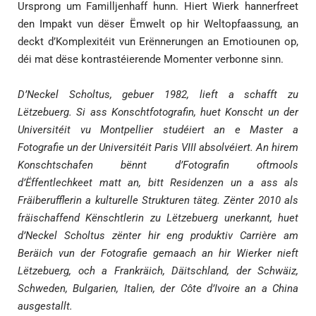
Ursprong um Familljenhaff hunn. Hiert Wierk hannerfreet
den Impakt vun dëser Ëmwelt op hir Weltopfaassung, an
deckt d’Komplexitéit vun Erënnerungen an Emotiounen op,
déi mat dëse kontrastéierende Momenter verbonne sinn.
D’Neckel Scholtus, gebuer 1982, lieft a schafft zu
Lëtzebuerg. Si ass Konschtfotografin, huet Konscht un der
Universitéit vu Montpellier studéiert an e Master a
Fotografie un der Universitéit Paris VIII absolvéiert. An hirem
Konschtschafen bënnt d’Fotografin oftmools
d’Ëffentlechkeet matt an, bitt Residenzen un a ass als
Fräiberufflerin a kulturelle Strukturen täteg. Zënter 2010 als
fräischaffend Kënschtlerin zu Lëtzebuerg unerkannt, huet
d’Neckel Scholtus zënter hir eng produktiv Carrière am
Beräich vun der Fotografie gemaach an hir Wierker nieft
Lëtzebuerg, och a Frankräich, Däitschland, der Schwäiz,
Schweden, Bulgarien, Italien, der Côte d’Ivoire an a China
ausgestallt.