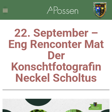
22. September –
Eng Renconter Mat
Der
Konschtfotografin
Neckel Scholtus