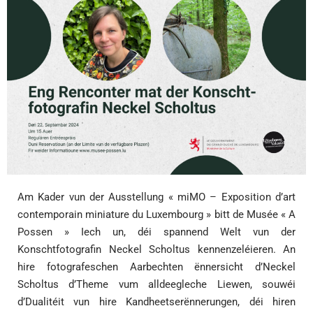
Am Kader vun der Ausstellung « miMO – Exposition d’art
contemporain miniature du Luxembourg » bitt de Musée « A
Possen » Iech un, déi spannend Welt vun der
Konschtfotografin Neckel Scholtus kennenzeléieren. An
hire fotografeschen Aarbechten ënnersicht d’Neckel
Scholtus d’Theme vum alldeegleche Liewen, souwéi
d’Dualitéit vun hire Kandheetserënnerungen, déi hiren