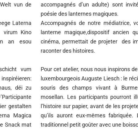
 Welt vun de
accompagnés d’un adulte) sont invit
poésie des lanternes magiques.
 eege Laterna
Accompagnés de notre médiatrice, vo
g virum Kino
lanterne magique,dispositif ancien qu
ren an esou
cinéma, permettait de projeter des i
raconter des histoires.
schicht vum
Pour cet atelier, nous nous inspirons de 
nspiréieren:
luxembourgeois Auguste Liesch : le récit
maus, déi zu
souris des champs vivant à Burmer
’Participante
mosellan. Les participants pourront il
er gestalten
l’histoire sur papier, avant de les proj
terna Magica
qu’ils auront eux-mêmes fabriquée.
nge Snack mat
traditionnel petit goûter avec une bois