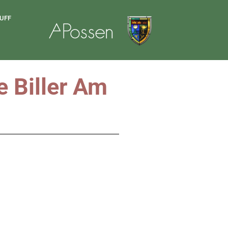
UFF
e Biller Am