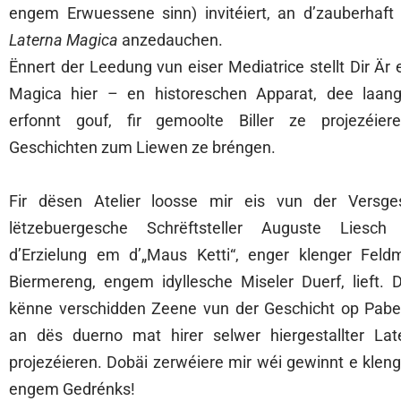
engem Erwuessene sinn) invitéiert, an d’zauberhaft
Laterna Magica
anzedauchen.
Ënnert der Leedung vun eiser Mediatrice stellt Dir Är
Magica hier – en historeschen Apparat, dee laan
erfonnt gouf, fir gemoolte Biller ze projezéie
Geschichten zum Liewen ze bréngen.
Fir dësen Atelier loosse mir eis vun der Versge
lëtzebuergesche Schrëftsteller Auguste Liesch i
d’Erzielung em d’„Maus Ketti“, enger klenger Feld
Biermereng, engem idyllesche Miseler Duerf, lieft. D
kënne verschidden Zeene vun der Geschicht op Pabei
an dës duerno mat hirer selwer hiergestallter La
projezéieren. Dobäi zerwéiere mir wéi gewinnt e kle
engem Gedrénks!