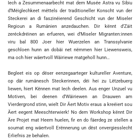
Iech a Zesummenaarbecht mat dem Musée Astra vu Sibiu
d’Méiglechkeet mëttels der traditioneller Konscht vun der
Steckerei an di faszinéierend Geschicht vun der Miseler
Regioun a Rumänien anzedauchen. Dir kënnt d’Zäit
zeréckdréinen an erfueren, wei d’Miseler Migranten:innen
viru bal 800 Joer hier Wuerzelen an Transsylvanie
geschloen hunn an dobäi net nëmmen hier Liewensweis,
ma och hier wäertvoll Wäiriewe matgeholl hunn…
Begleet eis op dëser eenzegaarteger kultureller Aventure,
op där rumänesch Steckerinnen, déi hei zu Lëtzebuerg
liewen, hiert Kënnen mat Iech deelen. Aus enger Unzuel vu
Motiven, bei deenen d’Wäiriewen an Drauwen am
Vierdergrond stinn, wielt Dir Äert Motiv eraus a kreéiert sou
Äert eegent Meeschterwierk! No dem Workshop kënnt Dir
Äre Projet mat Heem huelen, fir en do fäerdeg ze stellen a
soumat eng wäertvoll Erënnerung un dëst onvergiesslecht
Erliefnis ze behalen.