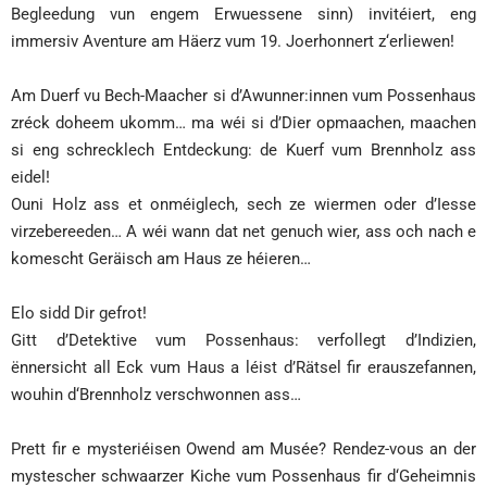
Begleedung vun engem Erwuessene sinn) invitéiert, eng
immersiv Aventure am Häerz vum 19. Joerhonnert z‘erliewen!
Am Duerf vu Bech-Maacher si d’Awunner:innen vum Possenhaus
zréck doheem ukomm… ma wéi si d’Dier opmaachen, maachen
si eng schrecklech Entdeckung: de Kuerf vum Brennholz ass
eidel!
Ouni Holz ass et onméiglech, sech ze wiermen oder d’Iesse
virzebereeden… A wéi wann dat net genuch wier, ass och nach e
komescht Geräisch am Haus ze héieren…
Elo sidd Dir gefrot!
Gitt d’Detektive vum Possenhaus: verfollegt d’Indizien,
ënnersicht all Eck vum Haus a léist d’Rätsel fir erauszefannen,
wouhin d‘Brennholz verschwonnen ass…
Prett fir e mysteriéisen Owend am Musée? Rendez-vous an der
mystescher schwaarzer Kiche vum Possenhaus fir d‘Geheimnis