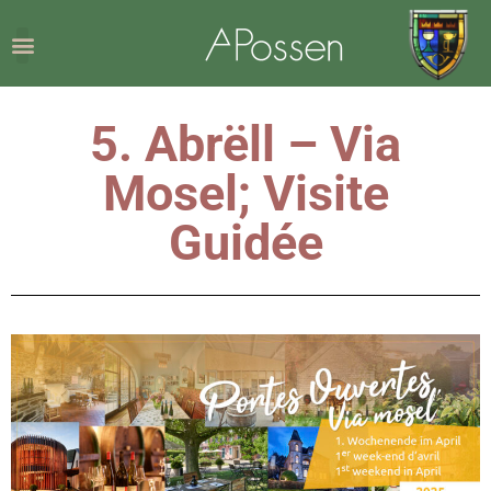
5. Abrëll – Via
Mosel; Visite
Guidée