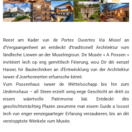
Reest am Kader vun de
Portes Ouvertes Via Mosel
an
d’Vergaangenheet an entdeckt d’traditionell Architektur vum
ländleche Liewen an der Muselregioun. De Musée « A Possen »
invitéiert Iech op eng gemittlech Féierung, wou Dir déi eenzel
Haiser, hir Bautechniken an d’Entwécklung vun der Architektur
iwwer d’Joerhonnerten erfuersche kënnt.
Vum
Possenhaus
iwwer de
Wëttelsschapp
bis hin zum
Uedemshaus
– all Steen erzielt seng eege Geschicht an dréit zu
eisem wäertvolle Patrimoine bäi. Entdeckt dës
geschichtsträchteg Plazen zesumme mat eisem Guide a loosst
Iech vun enger eenzegaarteger Erfarung verzauberen, bis an déi
verstopptste Wénkele vum Musée.