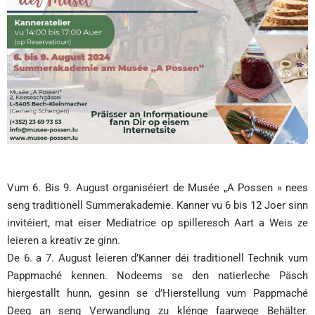
Vum 6. Bis 9. August organiséiert de Musée „A Possen » nees
seng traditionell Summerakademie. Kanner vu 6 bis 12 Joer sinn
invitéiert, mat eiser Mediatrice op spilleresch Aart a Weis ze
leieren a kreativ ze ginn.
De 6. a 7. August leieren d’Kanner déi traditionell Technik vum
Pappmaché kennen. Nodeems se den natierleche Päsch
hiergestallt hunn, gesinn se d’Hierstellung vum Pappmaché
Deeg an seng Verwandlung zu klénge faarwege Behälter.