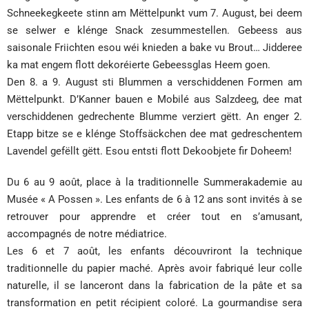
Schneekegkeete stinn am Mëttelpunkt vum 7. August, bei deem
se selwer e klénge Snack zesummestellen. Gebeess aus
saisonale Friichten esou wéi knieden a bake vu Brout… Jidderee
ka mat engem flott dekoréierte Gebeessglas Heem goen.
Den 8. a 9. August sti Blummen a verschiddenen Formen am
Mëttelpunkt. D’Kanner bauen e Mobilé aus Salzdeeg, dee mat
verschiddenen gedrechente Blumme verziert gëtt. An enger 2.
Etapp bitze se e klénge Stoffsäckchen dee mat gedreschentem
Lavendel gefëllt gëtt. Esou entsti flott Dekoobjete fir Doheem!
Du 6 au 9 août, place à la traditionnelle Summerakademie au
Musée « A Possen ». Les enfants de 6 à 12 ans sont invités à se
retrouver pour apprendre et créer tout en s’amusant,
accompagnés de notre médiatrice.
Les 6 et 7 août, les enfants découvriront la technique
traditionnelle du papier maché. Après avoir fabriqué leur colle
naturelle, il se lanceront dans la fabrication de la pâte et sa
transformation en petit récipient coloré. La gourmandise sera