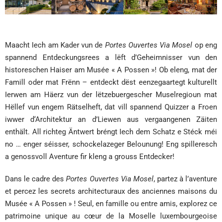
Maacht Iech am Kader vun de
Portes Ouvertes Via Mosel
op eng
spannend Entdeckungsrees a lëft d’Geheimnisser vun den
historeschen Haiser am Musée « A Possen »! Ob eleng, mat der
Famill oder mat Frënn – entdeckt dëst eenzegaartegt kulturellt
Ierwen am Häerz vun der lëtzebuergescher Muselregioun mat
Hëllef vun engem Rätselheft, dat vill spannend Quizzer a Froen
iwwer d‘Architektur an d’Liewen aus vergaangenen Zäiten
enthält. All richteg Äntwert bréngt Iech dem Schatz e Stéck méi
no … enger séisser, schockelazeger Belounung! Eng spilleresch
a genossvoll Aventure fir kleng a grouss Entdecker!
Dans le cadre des
Portes Ouvertes Via Mosel
, partez à l’aventure
et percez les secrets architecturaux des anciennes maisons du
Musée « A Possen » ! Seul, en famille ou entre amis, explorez ce
patrimoine unique au cœur de la Moselle luxembourgeoise