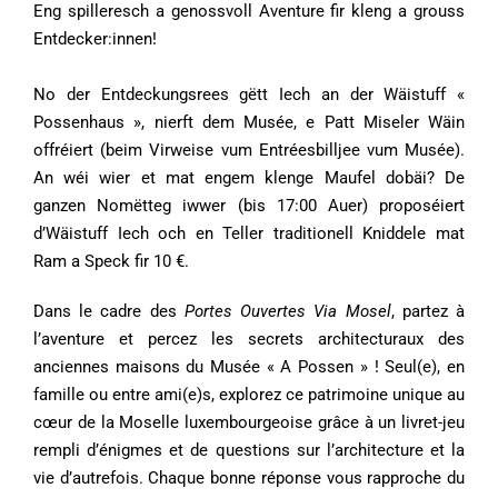
Eng spilleresch a genossvoll Aventure fir kleng a grouss
Entdecker:innen!
No der Entdeckungsrees gëtt Iech an der Wäistuff «
Possenhaus », nierft dem Musée, e Patt Miseler Wäin
offréiert (beim Virweise vum Entréesbilljee vum Musée).
An wéi wier et mat engem klenge Maufel dobäi? De
ganzen Nomëtteg iwwer (bis 17:00 Auer) proposéiert
d’Wäistuff Iech och en Teller traditionell Kniddele mat
Ram a Speck fir 10 €.
Dans le cadre des
Portes Ouvertes Via Mosel
, partez à
l’aventure et percez les secrets architecturaux des
anciennes maisons du Musée « A Possen » ! Seul(e), en
famille ou entre ami(e)s, explorez ce patrimoine unique au
cœur de la Moselle luxembourgeoise grâce à un livret-jeu
rempli d’énigmes et de questions sur l’architecture et la
vie d’autrefois. Chaque bonne réponse vous rapproche du