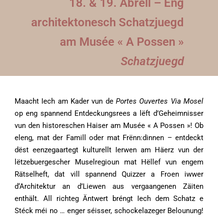
18. & 19. Abrëll – Eng
architektonesch Schatzjuegd
am Musée « A Possen »
Schatzjuegd
Maacht Iech am Kader vun de
Portes Ouvertes Via Mosel
op eng spannend Entdeckungsrees a lëft d’Geheimnisser
vun den historeschen Haiser am Musée « A Possen »! Ob
eleng, mat der Famill oder mat Frënn:dinnen – entdeckt
dëst eenzegaartegt kulturellt Ierwen am Häerz vun der
lëtzebuergescher Muselregioun mat Hëllef vun engem
Rätselheft, dat vill spannend Quizzer a Froen iwwer
d‘Architektur an d’Liewen aus vergaangenen Zäiten
enthält. All richteg Äntwert bréngt Iech dem Schatz e
Stéck méi no … enger séisser, schockelazeger Belounung!