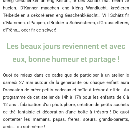
kléng Geschenker an eng Këscht, fir dës Schätz mat heem ze
huelen. D’Kanner maachen eng kléng Wandlucht, kreéieren
Téibeidelen a dekoréieren eng Geschenkkëscht… Vill Schätz fir
d’Mammen, d’Pappen, d’Bridder a Schwësteren, d’Grousselteren,
d’Frënn… oder fir ee selwer!
Les beaux jours reviennent et avec
eux, bonne humeur et partage !
Quoi de mieux dans ce cadre que de participer à un atelier le
samedi 27 mai autour de la générosité où chaque enfant aura
l’occasion de créer petits cadeaux et boîte à trésor à offrir… Au
programme de cet atelier de 14h à 17h pour les enfants de 6 à
12 ans : fabrication d’un photophore, création de petits sachets
de thé fantaisie et décoration d’une boîte à trésors ! De quoi
contenter les mamans, papas, frères, sœurs, grands-parents,
amis… ou soi-même !